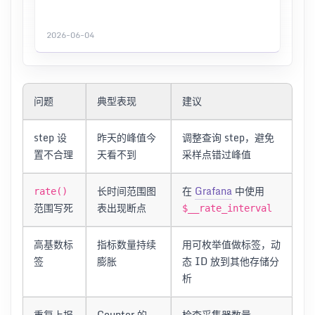
2026-06-04
问题
典型表现
建议
step 设
昨天的峰值今
调整查询 step，避免
置不合理
天看不到
采样点错过峰值
长时间范围图
在
Grafana
中使用
rate()
范围写死
表出现断点
$__rate_interval
高基数标
指标数量持续
用可枚举值做标签，动
签
膨胀
态 ID 放到其他存储分
析
重复上报
Counter 的
检查采集器数量、