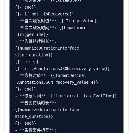
- **规则备注**: {{.RuleNote}}

{{- end}}

{{- if not .IsRecovered}}

- **当次触发时值**: {{.TriggerValue}}

- **当次触发时间**: {{timeformat 
.TriggerTime}}

- **告警持续时长**: 
{{humanizeDurationInterface 
$time_duration}}

{{- else}}

{{- if .AnnotationsJSON.recovery_value}}

- **恢复时值**: {{formatDecimal 
.AnnotationsJSON.recovery_value 4}}

{{- end}}

- **恢复时间**: {{timeformat .LastEvalTime}}

- **告警持续时长**: 
{{humanizeDurationInterface 
$time_duration}}

{{- end}}

- **告警事件标签**:
