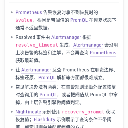
Prometheus
告警恢复时拿不到恢复时的
，根因是带阈值的
PromQL
在恢复状态下
$value
通常不返回数据。
Resolved 事件由
Alertmanager
根据
生成，
Alertmanager
会沿用
resolve_timeout
上次告警的标签和注解，不会再查询
Prometheus
获取最新值。
让
Alertmanager
反查 Prometheus 在职责边界、
标签还原、
PromQL
解析等方面都很难成立。
常见解决办法有两类：在告警规则里额外配置恢复
时查询用的
PromQL
，或者把阈值从 PromQL 中拿
掉，由上层告警引擎做阈值判定。
Nightingale
示例使用
获取
recovery_promql
恢复值；
Flashduty
示例展示了查询条件不带阈
值、判定规则单独配置阈值的方式。