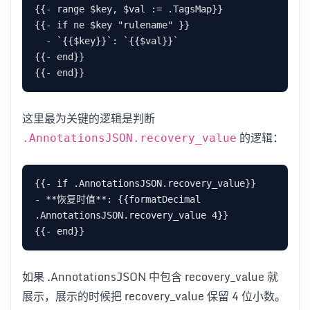
{{- range $key, $val := .TagsMap}}

{{- if ne $key "rulename" }}

  - `{{$key}}`: `{{$val}}`

{{- end}}

这里最为关键的逻辑是判断
的逻辑：
.AnnotationsJSON.recovery_value
{{- if .AnnotationsJSON.recovery_value}}

- **恢复时值**: {{formatDecimal 
.AnnotationsJSON.recovery_value 4}}

如果 .AnnotationsJSON 中包含 recovery_value 就
展示，展示的时候把 recovery_value 保留 4 位小数。