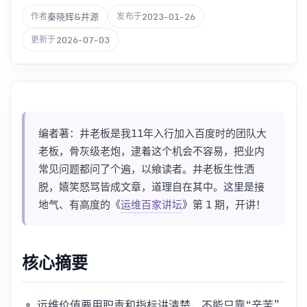
秦晓辉&井源
2023-01-26
作者
发布于
2026-07-03
更新于
编者著：井老板是我11年入行加入百度时的团队大
老板，骨灰级老炮，逮着这个机会不容易，把业内
常见问题都问了个遍，以飨读者。井老板生性洒
脱，嬉笑怒骂皆成文章，道理自在其中。这里是接
地气、有高度的《
运维百家讲坛
》第 1 期，开讲！
核心摘要
运维价值要用职责和指标讲清楚，不能只靠“辛苦”