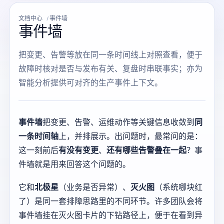
文档中心
事件墙
事件墙
把变更、告警等放在同一条时间线上对照查看，便于
故障时核对是否与发布有关、复盘时串联事实；亦为
智能分析提供可对齐的生产事件上下文。
事件墙
把变更、告警、运维动作等关键信息收敛到
同
一条时间轴
上，并排展示。出问题时，最常问的是：
这一刻前后
有没有变更
、
还有哪些告警叠在一起
？事
件墙就是用来回答这个问题的。
它和
北极星
（业务是否异常）、
灭火图
（系统哪块红
了）是同一套排障思路里的不同环节。许多团队会将
事件墙挂在灭火图卡片的下钻路径上，便于在看到异