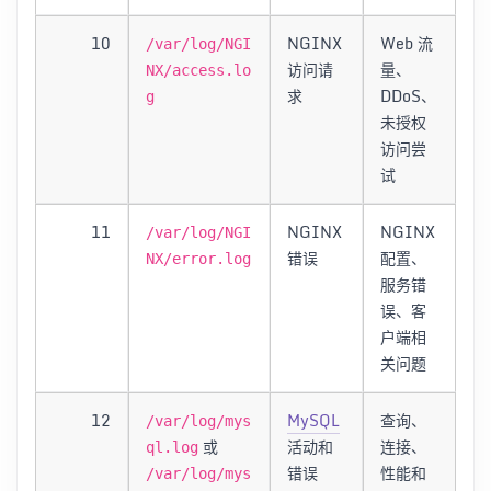
10
NGINX
Web 流
/var/log/NGI
访问请
量、
NX/access.lo
求
DDoS、
g
未授权
访问尝
试
11
NGINX
NGINX
/var/log/NGI
错误
配置、
NX/error.log
服务错
误、客
户端相
关问题
12
MySQL
查询、
/var/log/mys
或
活动和
连接、
ql.log
错误
性能和
/var/log/mys