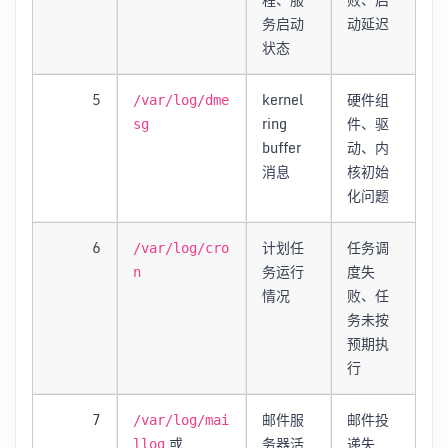
务启动
动延迟
状态
5
kernel
硬件组
/var/log/dme
ring
件、驱
sg
buffer
动、内
消息
核初始
化问题
6
计划任
任务调
/var/log/cro
务运行
度失
n
情况
败、任
务未按
预期执
行
7
邮件服
邮件投
/var/log/mai
或
务器活
递失
llog