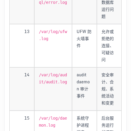
数据库
ql/error.log
运行问
题
13
UFW 防
允许或
/var/log/ufw
火墙事
拒绝的
.log
件
连接、
可疑访
问
14
audit
安全审
/var/log/aud
daemo
计、合
it/audit.log
n 审计
规、系
事件
统活动
和变更
15
系统守
后台服
/var/log/dae
护进程
务运行
mon.log