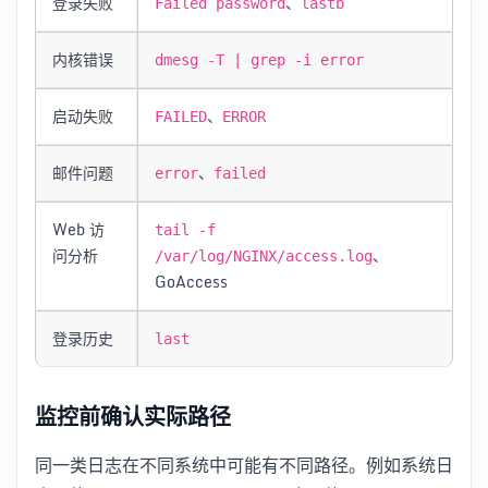
登录失败
、
Failed password
lastb
内核错误
dmesg -T | grep -i error
启动失败
、
FAILED
ERROR
邮件问题
、
error
failed
Web 访
tail -f
问分析
、
/var/log/NGINX/access.log
GoAccess
登录历史
last
监控前确认实际路径
同一类日志在不同系统中可能有不同路径。例如系统日