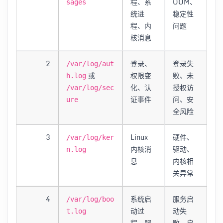
程、系
OOM、
sages
统进
稳定性
程、内
问题
核消息
2
登录、
登录失
/var/log/aut
或
权限变
败、未
h.log
化、认
授权访
/var/log/sec
证事件
问、安
ure
全风险
3
Linux
硬件、
/var/log/ker
内核消
驱动、
n.log
息
内核相
关异常
4
系统启
服务启
/var/log/boo
动过
动失
t.log
程、服
败、启