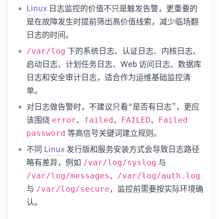
Linux
日志监控的价值不只是触发告警，更重要的
是在故障发生时提前筛出高价值线索，减少临场翻
日志的时间。
下的系统日志、认证日志、内核日志、
/var/log
启动日志、计划任务日志、Web 访问日志、数据库
日志和安全审计日志，适合作为运维基础监控清
单。
对日志做告警时，不建议只看“是否有日志”，更应
该围绕
、
、
、
error
failed
FAILED
Failed
等高信号关键词建立规则。
password
不同
Linux
发行版和服务安装方式会导致日志路径
略有差异，例如
与
/var/log/syslog
、
/var/log/messages
/var/log/auth.log
与
，监控前需要按实际环境确
/var/log/secure
认。