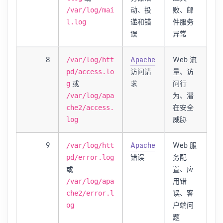
动、投
败、邮
/var/log/mai
递和错
件服务
l.log
误
异常
8
Apache
Web 流
/var/log/htt
访问请
量、访
pd/access.lo
或
求
问行
g
为、潜
/var/log/apa
在安全
che2/access.
威胁
log
9
Apache
Web 服
/var/log/htt
错误
务配
pd/error.log
或
置、应
用错
/var/log/apa
误、客
che2/error.l
户端问
og
题