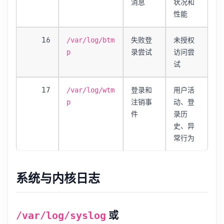
消息
状况和
性能
16
失败登
未授权
/var/log/btm
录尝试
访问尝
p
试
17
登录和
用户活
/var/log/wtm
注销事
动、登
p
件
录历
史、异
常行为
系统与内核日志
或
/var/log/syslog