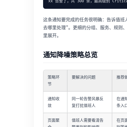
这条通知要完成的任务很明确：告诉值班
去哪里处理”。更细的分组、服务、规则
里展开。
通知降噪策略总览
策略环
要解决的问题
推荐
节
通知收
同一轮告警风暴反
在通
敛
复打扰值班人
条入
页面聚
值班人需要看清告
在页
合
警类别和影响面
别等