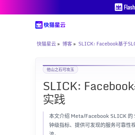
快猫星云
博客
SLICK: Facebook基
他山之石可攻玉
SLICK: Face
实践
本文介绍 Meta/Facebook SLICK
钟级指标、提供可发现的服务可靠性视
流。