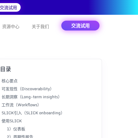
交流试用
交流试用
资源中心
关于我们
目录
核心要点
可发现性（Discoverability）
长期洞察（Long-term insights）
工作流（Workflows）
SLICK引入（SLICK onboarding）
使用SLICK
1）仪表板
2）周期性报告