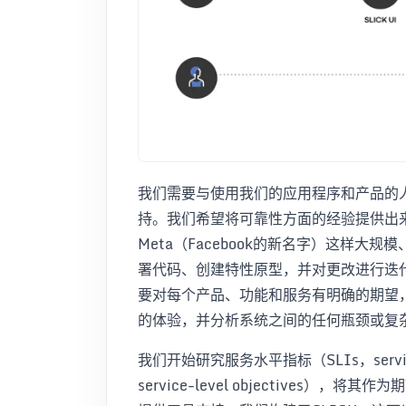
我们需要与使用我们的应用程序和产品的
持。我们希望将可靠性方面的经验提供出
Meta（Facebook的新名字）这样
署代码、创建特性原型，并对更改进行迭
要对每个产品、功能和服务有明确的期望
的体验，并分析系统之间的任何瓶颈或复
我们开始研究服务水平指标（SLIs，service
service-level objectives