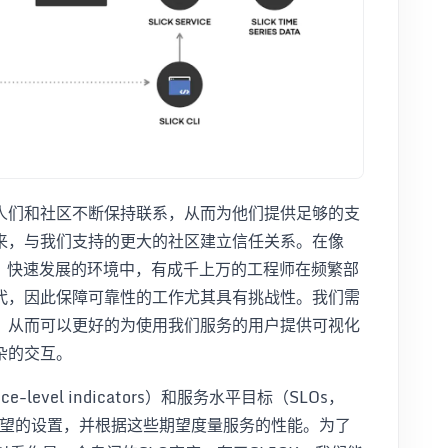
人们和社区不断保持联系，从而为他们提供足够的支
来，与我们支持的更大的社区建立信任关系。在像
大规模、快速发展的环境中，有成千上万的工程师在频繁部
代，因此保障可靠性的工作尤其具有挑战性。我们需
，从而可以更好的为使用我们服务的用户提供可视化
杂的交互。
-level indicators）和服务水平目标（SLOs，
），将其作为期望的设置，并根据这些期望度量服务的性能。为了