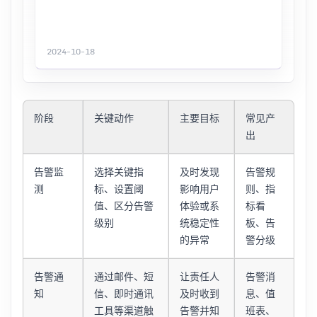
2024-10-18
阶段
关键动作
主要目标
常见产
出
告警监
选择关键指
及时发现
告警规
测
标、设置阈
影响用户
则、指
值、区分告警
体验或系
标看
级别
统稳定性
板、告
的异常
警分级
告警通
通过邮件、短
让责任人
告警消
知
信、即时通讯
及时收到
息、值
工具等渠道触
告警并知
班表、