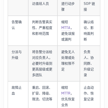
达值班人员
道行动步
SOP 链
骤
接
告警确
判断告警真实
缩短
确认结
认
性、严重程度
MTTA
，
论、影
和影响范围
避免误报
响面判
或漏判
断
分派与
将告警分派给
避免无人
负责
升级
对应负责人，
处理或处
人、协
必要时升级到
理权限不
同群、
更高层级或更
足
升级记
多团队
录
故障止
重启、回滚、
缩短
止血动
血
扩容、降级、
MTTR
，
作、恢
限流、切流等
优先恢复
复记录
业务