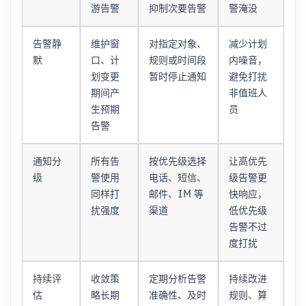
游告警
抑制次要告警
警淹没
告警静
维护窗
对指定对象、
减少计划
默
口、计
规则或时间段
内噪音，
划变更
暂时停止通知
避免打扰
期间产
非值班人
生预期
员
告警
通知分
所有告
按优先级选择
让高优先
级
警使用
电话、短信、
级告警更
同样打
邮件、IM 等
快响应，
扰强度
渠道
低优先级
告警不过
度打扰
持续评
收敛策
定期分析告警
持续改进
估
略长期
准确性、及时
规则、算