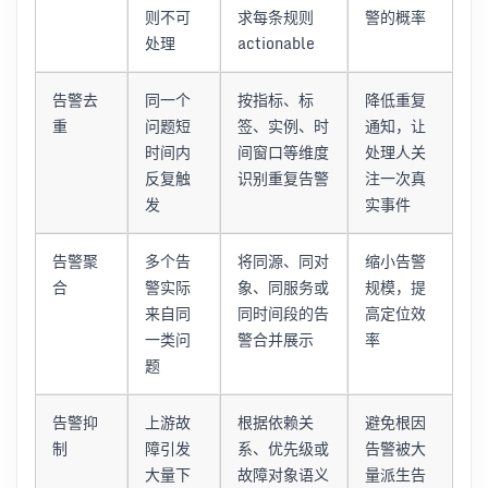
则不可
求每条规则
警的概率
处理
actionable
告警去
同一个
按指标、标
降低重复
重
问题短
签、实例、时
通知，让
时间内
间窗口等维度
处理人关
反复触
识别重复告警
注一次真
发
实事件
告警聚
多个告
将同源、同对
缩小告警
合
警实际
象、同服务或
规模，提
来自同
同时间段的告
高定位效
一类问
警合并展示
率
题
告警抑
上游故
根据依赖关
避免根因
制
障引发
系、优先级或
告警被大
大量下
故障对象语义
量派生告