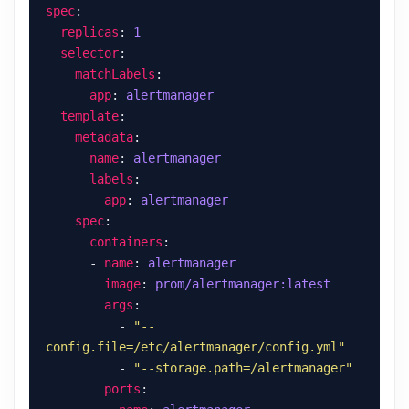
spec
replicas
: 
1
selector
matchLabels
app
: 
alertmanager
template
metadata
name
: 
alertmanager
labels
app
: 
alertmanager
spec
containers
      - 
name
: 
alertmanager
image
: 
prom/alertmanager:latest
args
          - 
"--
config.file=/etc/alertmanager/config.yml"
          - 
"--storage.path=/alertmanager"
ports