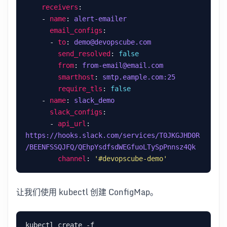
receivers
    - 
name
: 
alert-emailer
email_configs
      - 
to
: 
demo@devopscube.com
send_resolved
: 
false
from
: 
from-email@email.com
smarthost
: 
smtp.eample.com:25
require_tls
: 
false
    - 
name
: 
slack_demo
slack_configs
      - 
api_url
: 
https://hooks.slack.com/services/T0JKGJHD0R
/BEENFSSQJFQ/QEhpYsdfsdWEGfuoLTySpPnnsz4Qk
channel
: 
'#devopscube-demo'
让我们使用 kubectl 创建 ConfigMap。
kubectl create -f 