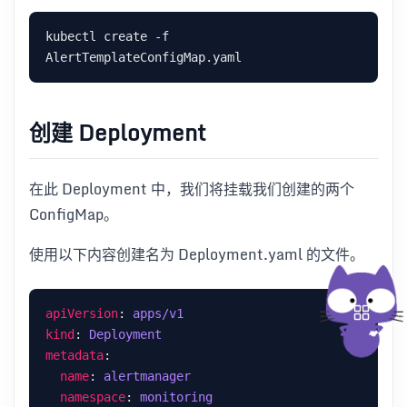
kubectl create -f 
创建 Deployment
在此 Deployment 中，我们将挂载我们创建的两个
ConfigMap。
使用以下内容创建名为 Deployment.yaml 的文件。
apiVersion
: 
apps/v1
kind
: 
Deployment
metadata
name
: 
alertmanager
namespace
: 
monitoring