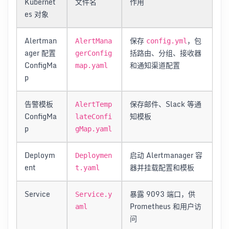
Kubernet
文件名
作用
es 对象
Alertman
保存
，包
AlertMana
config.yml
ager 配置
括路由、分组、接收器
gerConfig
ConfigMa
和通知渠道配置
map.yaml
p
告警模板
保存邮件、Slack 等通
AlertTemp
ConfigMa
知模板
lateConfi
p
gMap.yaml
Deploym
启动 Alertmanager 容
Deploymen
ent
器并挂载配置和模板
t.yaml
Service
暴露 9093 端口，供
Service.y
Prometheus 和用户访
aml
问