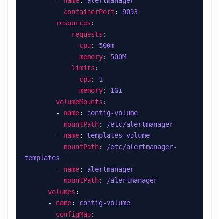
        - 
name
: 
alertmanager
containerPort
: 
9093
resources
requests
cpu
: 
500m
memory
: 
500M
limits
cpu
: 
1
memory
: 
1Gi
volumeMounts
        - 
name
: 
config-volume
mountPath
: 
/etc/alertmanager
        - 
name
: 
templates-volume
mountPath
: 
/etc/alertmanager-
templates
        - 
name
: 
alertmanager
mountPath
: 
/alertmanager
volumes
      - 
name
: 
config-volume
configMap