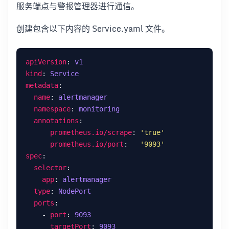
服务端点与警报管理器进行通信。
创建包含以下内容的 Service.yaml 文件。
apiVersion
: 
v1
kind
: 
Service
metadata
name
: 
alertmanager
namespace
: 
monitoring
annotations
prometheus.io/scrape
: 
'true'
prometheus.io/port
:   
'9093'
spec
selector
app
: 
alertmanager
type
: 
NodePort  
ports
    - 
port
: 
9093
targetPort
: 
9093