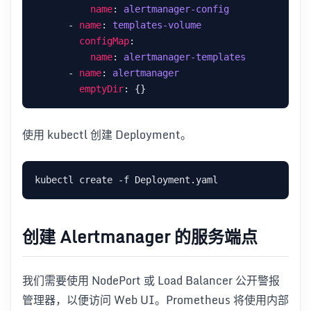
name
: 
alertmanager-config
      - 
name
: 
templates-volume
configMap
name
: 
alertmanager-templates
      - 
name
: 
alertmanager
emptyDir
使用 kubectl 创建 Deployment。
创建 Alertmanager 的服务端点
我们需要使用 NodePort 或 Load Balancer 公开警报
管理器，以便访问 Web UI。Prometheus 将使用内部