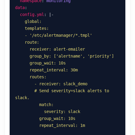
namespace
: 
monitoring
data
config.yml
: |-
        # Send severity=slack alerts to 
          repeat_interval: 1m