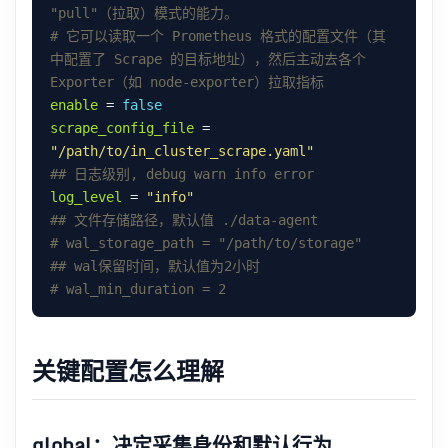
"pull"（拉取）模式的能力。
# 它可以读取一个 Prometheus 格式的配置文件（其
中配置了 Scrape 的目标地址），然后主动去各个 
Exporter（如 node-exporter）拉取指标
enable
 = 
false
scrape_config_file
 = 
"/path/to/in_cluster_scrape.yaml"
## 日志级别, debug warn info error
log_level
 = 
"info"
## 文件存储路径，默认值 ./data-agent
# wal_storage_path = "/path/to/storage"
## wal保留时间，默认值为2小时
# wal_min_duration = 2
关键配置怎么理解
global：决定采集身份和默认行为