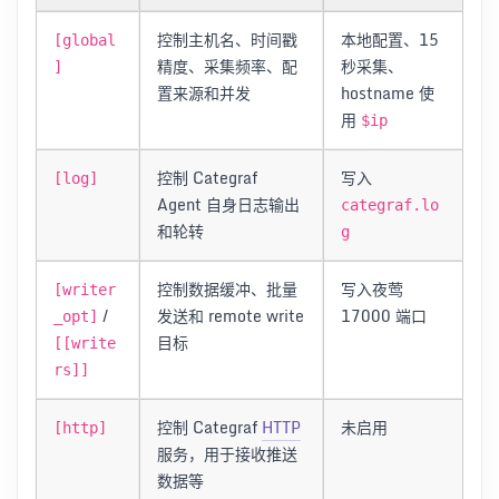
控制主机名、时间戳
本地配置、15
[global
精度、采集频率、配
秒采集、
]
置来源和并发
hostname 使
用
$ip
控制 Categraf
写入
[log]
Agent 自身日志输出
categraf.lo
和轮转
g
控制数据缓冲、批量
写入夜莺
[writer
/
发送和 remote write
17000 端口
_opt]
目标
[[write
rs]]
控制 Categraf
HTTP
未启用
[http]
服务，用于接收推送
数据等