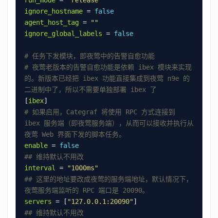
ignore_hostname
 = 
false
agent_host_tag
 = 
""
ignore_global_labels
 = 
false
# 任务下发模块，即夜莺中的告警自愈功能
# 夜莺老版本的告警自愈功能是依赖 ibex 模块来实现
的。新版本已经把 ibex 功能直接集成到夜莺 n9e 的
二进制中了，所以不需要单独部署 ibex 了
[
ibex
# 如果启用，Categraf 将使用 RPC 方式连接到 
ibex 服务端（即夜莺服务端），从而可以接收并执行从
夜莺 Web 界面下发的脚本任务。
enable
 = 
false
## 维持默认不用改
interval
 = 
"1000ms"
## 这里的地址要改成夜莺的服务端地址，默认情况下，
夜莺服务端监听的 RPC 端口是 20090。
servers
 = [
"127.0.0.1:20090"
## 维持默认不用改