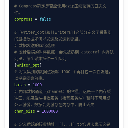
# Compress确定是否应使用gzip压缩轮转的日志文
件。
compress
 = 
false
# [writer_opt]和[[writers]]这部分定义了采集到
的监控数据如何以发送及发送到哪里。
# 数据发送的优化选项
# 发给后端的时序数据，会先被扔到 categraf 内存队
列里，每个采集插件一个队列
[
writer_opt
# 将采集到的数据点凑够 1000 个再打包一次性发送，
以提高网络效率。
batch
 = 
1000
# 内部数据通道（channel）的容量。这是一个内存缓
冲区，如果后端接收服务（夜莺服务端）暂时不可用或
处理缓慢，数据会先缓存在内存中，防止丢失
chan_size
 = 
1000000
# 定义后端的接收地址。[[...]] toml语法表示这是