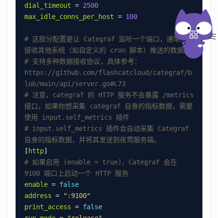
dial_timeout
 = 
2500
max_idle_conns_per_host
 = 
100
# 这部分配置是让 Categraf 监听一个端口，通常用于
接收其他系统（如自定义的 cron 脚本）推送的数据。
# 支持多种数据接收协议，具体参考：
https://github.com/flashcatcloud/categraf/b
lob/main/api/server.go#L73
# 注意，categraf 的 HTTP 服务不会暴露 /metrics 
接口，如果你想采集 categraf 自身的指标数据，需要
使用 input.self_metrics 插件
# input.self_metrics 插件会自动采集 Categraf 
自身的指标数据，并将其发送到夜莺服务端。
[
http
# 如果启用 (enable = true)，Categraf 会在 
9100 端口上启动一个 HTTP 服务
enable
 = 
false
address
 = 
":9100"
print_access
 = 
false
run_mode
 = 
"release"