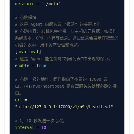
meta_dir
 = 
"./meta"
# 心跳模块
# 这是 Agent 向服务端 "报活" 的关键功能。
# 心跳内容: 心跳包会携带一些主机的元数据，如操作
系统版本、CPU、内存等信息。这些信息会展示在夜莺的
机器列表中，用于资产管理和概览。
[
heartbeat
# 这是 Agent 能在夜莺“机器列表”中出现的保证。
enable
 = 
true
# 心跳上报的地址，同样指向了夜莺的 17000 端
口，/v1/n9e/heartbeat 是夜莺服务端处理心跳的接
口。
url
 = 
"http://127.0.0.1:17000/v1/n9e/heartbeat"
# 每 10 秒发送一次心跳。
interval
 = 
10