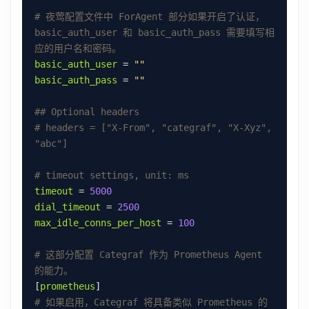
# 夜莺配置文件中 ForAgent 部分如果开启了认证，
basic_auth_user 和 basic_auth_pass 需要填写相
应的用户名和密码。
basic_auth_user
 = 
""
basic_auth_pass
 = 
""
## Optional headers
# headers = ["X-From", "categraf", "X-Xyz", 
"abc"]
# timeout settings, unit: ms
timeout
 = 
5000
dial_timeout
 = 
2500
max_idle_conns_per_host
 = 
100
# 这部分配置 Categraf 作为 Prometheus Agent 
的能力。
[
prometheus
# 如果启用，Categraf 将具备类似 Prometheus 的 