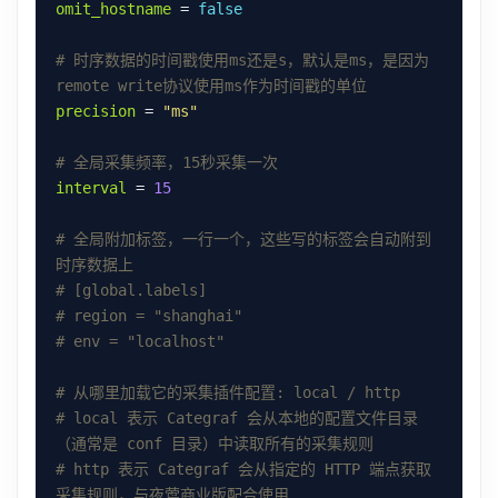
omit_hostname
 = 
false
# 时序数据的时间戳使用ms还是s，默认是ms，是因为
remote write协议使用ms作为时间戳的单位
precision
 = 
"ms"
# 全局采集频率，15秒采集一次
interval
 = 
15
# 全局附加标签，一行一个，这些写的标签会自动附到
时序数据上
# [global.labels]
# region = "shanghai"
# env = "localhost"
# 从哪里加载它的采集插件配置: local / http
# local 表示 Categraf 会从本地的配置文件目录
（通常是 conf 目录）中读取所有的采集规则
# http 表示 Categraf 会从指定的 HTTP 端点获取
采集规则，与夜莺商业版配合使用