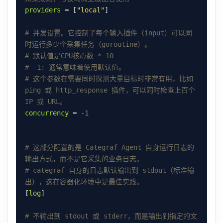
providers
 = [
"local"
# 并发设置。它控制了每个输入插件（input）可以同
时运行多少个采集任务（goroutine）。
# 默认值是CPU核心数 * 10
# -1: 通常意味着使用默认值。
# 这个参数在需要同时探测大量目标时非常有用，比如 
ping 或 http_response 插件，可以同时检查上百个 
IP 或 URL。
concurrency
 = 
-1
# 这部分配置的是 Categraf Agent 自身运行日志的
输出方式，而不是它采集的业务日志。
# categraf 自身的日志默认输出到 stdout（标准输
出），这在容器化环境中是最佳实践。
[
log
# 不输出到 stdout 或 stderr，而是输出到指定的文