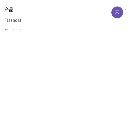
产品
Flashcat
Flashduty
RUM
Nightingale
Categraf
资源
解决方案
产品对比
文档中心
下载中心