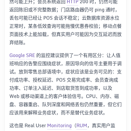
然可能上升；会员系统返回
HTTP
200 时，仍然可能
返回陈旧或不完整数据；门店路由器仍可 ping 通时，
丢包可能已经让 POS 会话不稳定；云数据库资源水位
正常时，某条低效查询可能拖慢优惠券校验；移动点餐
页面技术上能加载，但真实用户可能因为交互延迟而放
弃结账。
Google
SRE
的监控建议提供了一个有用区分：让人值
班响应的告警应围绕症状，原因导向的信号主要用于调
试。放到零售总部语境中，症状应该是业务可见的：支
付成功率、授权延迟、POS 交易完成率、会员查询成
功率、订单注入延迟、到店取货签到成功率，以及
Web 或移动渠道上的客户体验信号。CPU、内存、磁
盘、容器重启、队列深度和网络丢包仍然重要，但它们
应该用来解释业务症状，而不是替代业务症状。
这也是 Real User
Monitoring
（
RUM
，真实用户监