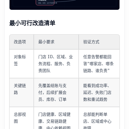
最小可行改造清单
改造项
最小要求
验证方式
对象标
门店 ID、区域、业
任意告警都能回
签
务流程、服务、负
答“哪家店、哪条
责团队
链路、谁负责”
关键链
先覆盖结账与支
能看到成功率、
路
付，后续扩展会
延迟、失败门店
员、库存、订单
数和重试趋势
总部视
门店健康、区域健
总部能判断单
图
康、交易链路健
店、区域或中心
康、中心依赖视图
故障