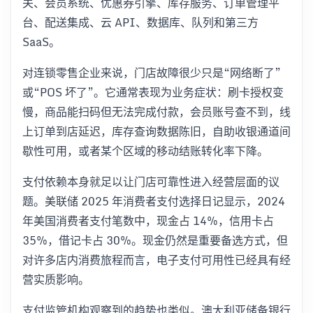
关、会员系统、优惠券引擎、库存服务、订单管理平
台、配送集成、云 API、数据库、队列和第三方
SaaS。
对连锁零售企业来说，门店故障很少只是“网络断了”
或“POS 坏了”。它通常表现为业务症状：刷卡授权变
慢，商品能扫码但无法完成付款，会员账号查不到，线
上订单到店延迟，库存查询数据陈旧，自助收银通道间
歇性可用，或者某个区域的移动结账转化率下降。
支付依赖本身就足以让门店可靠性进入经营层面的议
题。美联储 2025 年消费者支付选择日记显示，2024
年美国消费者支付笔数中，现金占 14%，信用卡占
35%，借记卡占 30%。现金仍然是重要备选方式，但
对许多店内消费旅程而言，电子支付可用性已经具有经
营实质影响。
支付监管机构观察到的趋势也类似。澳大利亚储备银行