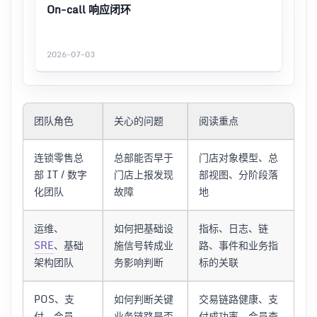
On-call 响应闭环
2026-07-03
团队角色
关心的问题
阅读重点
连锁零售总
总部能否早于
门店对象模型、总
部 IT / 数字
门店上报发现
部视图、分阶段落
化团队
故障
地
运维、
如何把基础设
指标、日志、链
SRE
、基础
施信号转成业
路、事件和业务指
架构团队
务影响判断
标的关联
POS、支
如何判断关键
交易链路健康、支
付、会员、
业务链路是否
付成功率、会员查