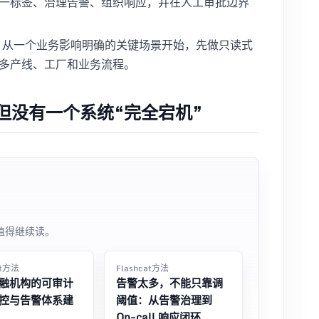
一标签、治理告警、组织响应，并在人工审批边界
落地：从一个业务影响明确的关键场景开始，先做只读式
多产线、工厂和业务流程。
但没有一个系统“完全宕机”
值得继续读。
at方法
Flashcat方法
融机构的可审计
告警太多，不能只靠调
控与告警体系建
阈值：从告警治理到
On-call 响应闭环