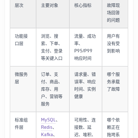
层次
主要对象
核心指标
故障现
场回答
的问题
功能接
浏览、搜
流量、成功
用户有
口层
索、下单、
率、
没有受
支付、登录
P95/P99
到影响
等关键入口
响应时间
微服务
订单、支
请求量、错
哪个服
层
付、商品、
误率、响应
务承载
库存、用
时间、实例
了故障
户、营销等
健康
服务
标准组
MySQL
、
可用性、连
哪个依
件层
Redis
、
接数、延
赖正在
Kafka
、
迟、堆积、
拖垮系