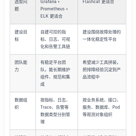
选型问
Grafana +
Flashcat 更适合
题
Prometheus +
ELK 更适合
建设目
自建可控的指
建设围绕故障处理的
标
标、日志、可视
一体化稳定性平台
化和告警工具链
团队能
有稳定平台团
希望减少工具拼装，
力
队，能长期维护
把排障经验沉淀到产
组件、规范和集
品流程中
成
数据组
按指标、日志、
按业务系统、接口、
织
Trace、告警等
服务、数据库、Pod
数据类型分别管
等观测对象组织
理