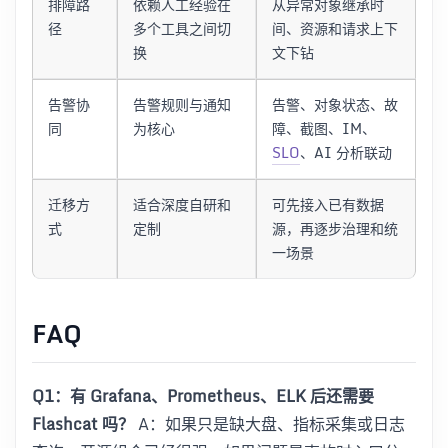
排障路
依赖人工经验在
从异常对象继承时
径
多个工具之间切
间、资源和请求上下
换
文下钻
告警协
告警规则与通知
告警、对象状态、故
同
为核心
障、截图、IM、
SLO
、AI 分析联动
迁移方
适合深度自研和
可先接入已有数据
式
定制
源，再逐步治理和统
一场景
FAQ
Q1：有 Grafana、Prometheus、ELK 后还需要
Flashcat 吗？
A：如果只是缺大盘、指标采集或日志