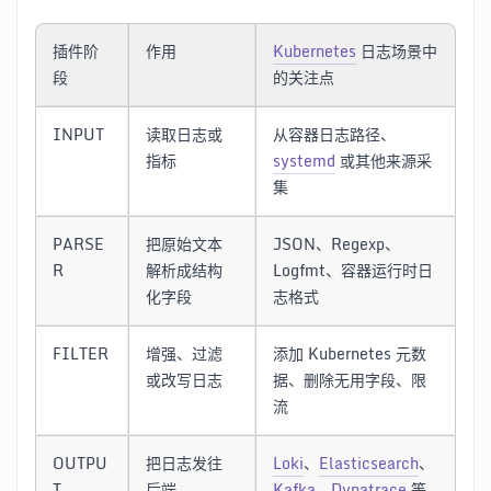
插件阶
作用
Kubernetes
日志场景中
段
的关注点
INPUT
读取日志或
从容器日志路径、
指标
systemd
或其他来源采
集
PARSE
把原始文本
JSON、Regexp、
R
解析成结构
Logfmt、容器运行时日
化字段
志格式
FILTER
增强、过滤
添加 Kubernetes 元数
或改写日志
据、删除无用字段、限
流
OUTPU
把日志发往
Loki
、
Elasticsearch
、
T
后端
Kafka
、
Dynatrace
等