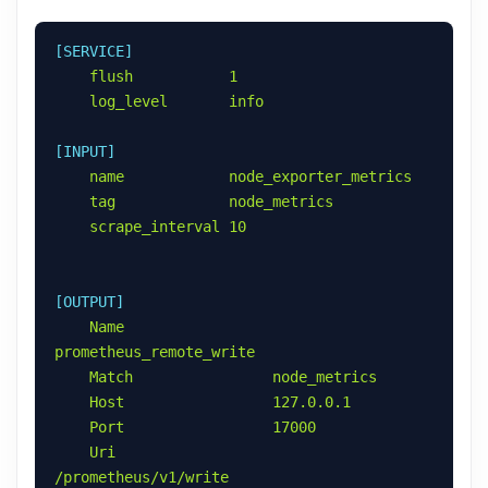
[SERVICE]
flush           1
log_level       info
[INPUT]
name            node_exporter_metrics
tag             node_metrics
scrape_interval 10
[OUTPUT]
Name                 
prometheus_remote_write
Match                node_metrics
Host                 127.0.0.1
Port                 17000
Uri                  
/prometheus/v1/write