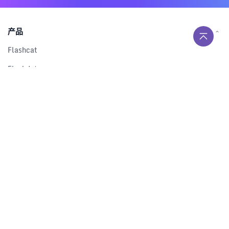
产品
Flashcat
Flashduty
RUM
Nightingale
Categraf
资源
解决方案
产品对比
文档中心