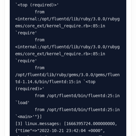
`<top (required)>'

        from 
<internal:/opt/fluentd/lib/ruby/3.0.0/rubyg
ems/core_ext/kernel_require.rb>:85:in 
`require'

        from 
<internal:/opt/fluentd/lib/ruby/3.0.0/rubyg
ems/core_ext/kernel_require.rb>:85:in 
`require'

        from 
/opt/fluentd/lib/ruby/gems/3.0.0/gems/fluen
td-1.14.6/bin/fluentd:15:in `<top 
(required)>'

        from /opt/fluentd/bin/fluentd:25:in 
`load'

        from /opt/fluentd/bin/fluentd:25:in 
`<main>'"}]

[3] linux.messages: [1666395724.000000000, 
{"time"=>"2022-10-21 23:42:04 +0000", 