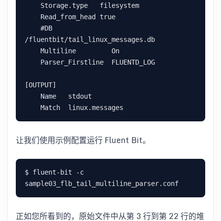
    Storage.type   filesystem

    Read_from_head true

    #DB     
/fluentbit/tail_linux_messages.db

    Multiline         On

    Parser_Firstline  FLUENTD_LOG

[OUTPUT]

    Name   stdout

让我们使用示例配置运行 Fluent Bit。
$ fluent-bit -c 
正如您所看到的，原始文件中从第 3 行到第 22 行的堆