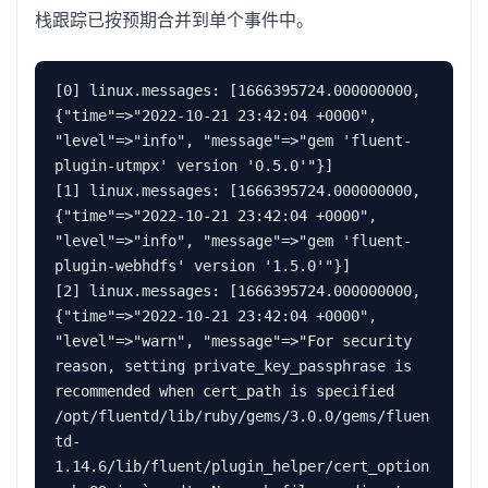
栈跟踪已按预期合并到单个事件中。
[0] linux.messages: [1666395724.000000000, 
{"time"=>"2022-10-21 23:42:04 +0000", 
"level"=>"info", "message"=>"gem 'fluent-
plugin-utmpx' version '0.5.0'"}]

[1] linux.messages: [1666395724.000000000, 
{"time"=>"2022-10-21 23:42:04 +0000", 
"level"=>"info", "message"=>"gem 'fluent-
plugin-webhdfs' version '1.5.0'"}]

[2] linux.messages: [1666395724.000000000, 
{"time"=>"2022-10-21 23:42:04 +0000", 
"level"=>"warn", "message"=>"For security 
reason, setting private_key_passphrase is 
recommended when cert_path is specified

/opt/fluentd/lib/ruby/gems/3.0.0/gems/fluen
td-
1.14.6/lib/fluent/plugin_helper/cert_option