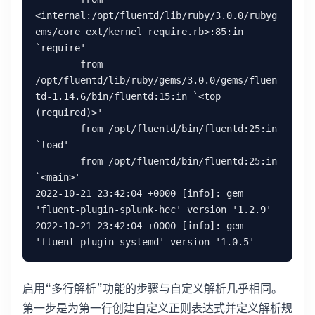
<internal:/opt/fluentd/lib/ruby/3.0.0/rubyg
ems/core_ext/kernel_require.rb>:85:in 
`require'

	from 
/opt/fluentd/lib/ruby/gems/3.0.0/gems/fluen
td-1.14.6/bin/fluentd:15:in `<top 
(required)>'

	from /opt/fluentd/bin/fluentd:25:in 
`load'

	from /opt/fluentd/bin/fluentd:25:in 
`<main>'

2022-10-21 23:42:04 +0000 [info]: gem 
'fluent-plugin-splunk-hec' version '1.2.9'

2022-10-21 23:42:04 +0000 [info]: gem 
启用“多行解析”功能的步骤与自定义解析几乎相同。
第一步是为第一行创建自定义正则表达式并定义解析规