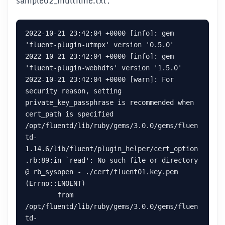
sample02_multiline.txt：
2022-10-21 23:42:04 +0000 [info]: gem 
'fluent-plugin-utmpx' version '0.5.0'

2022-10-21 23:42:04 +0000 [info]: gem 
'fluent-plugin-webhdfs' version '1.5.0'

2022-10-21 23:42:04 +0000 [warn]: For 
security reason, setting 
private_key_passphrase is recommended when 
cert_path is specified

/opt/fluentd/lib/ruby/gems/3.0.0/gems/fluen
td-
1.14.6/lib/fluent/plugin_helper/cert_option
.rb:89:in `read': No such file or directory 
@ rb_sysopen - ./cert/fluent01.key.pem 
(Errno::ENOENT)

	from 
/opt/fluentd/lib/ruby/gems/3.0.0/gems/fluen
td-