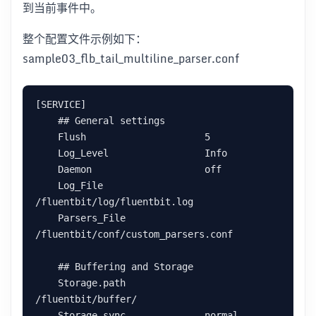
到当前事件中。
整个配置文件示例如下：
sample03_flb_tail_multiline_parser.conf
[SERVICE]

    ## General settings

    Flush                     5

    Log_Level                 Info

    Daemon                    off

    Log_File                  
/fluentbit/log/fluentbit.log

    Parsers_File              
/fluentbit/conf/custom_parsers.conf

    ## Buffering and Storage

    Storage.path              
/fluentbit/buffer/

    Storage.sync              normal
