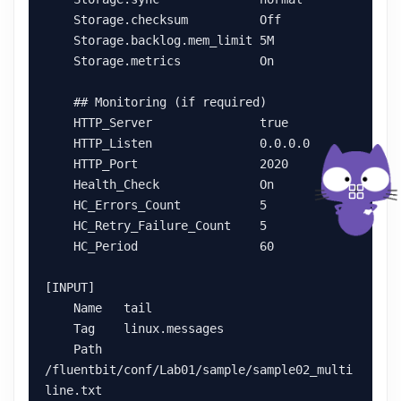
    Storage.checksum          Off

    Storage.backlog.mem_limit 5M

    Storage.metrics           On

    ## Monitoring (if required)

    HTTP_Server               true

    HTTP_Listen               0.0.0.0

    HTTP_Port                 2020

    Health_Check              On

    HC_Errors_Count           5

    HC_Retry_Failure_Count    5

    HC_Period                 60

[INPUT]

    Name   tail

    Tag    linux.messages

    Path   
/fluentbit/conf/Lab01/sample/sample02_multi
line.txt
