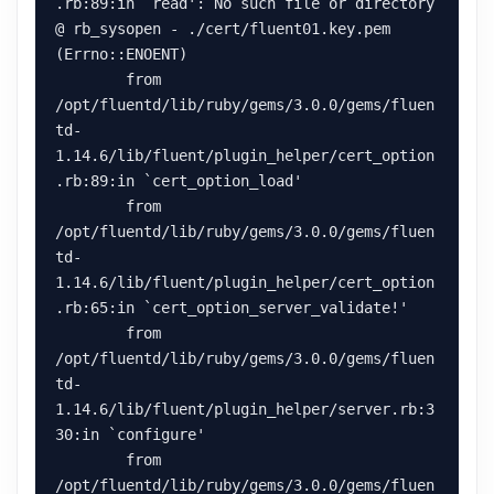
.rb:89:in `read': No such file or directory 
@ rb_sysopen - ./cert/fluent01.key.pem 
(Errno::ENOENT)

        from 
/opt/fluentd/lib/ruby/gems/3.0.0/gems/fluen
td-
1.14.6/lib/fluent/plugin_helper/cert_option
.rb:89:in `cert_option_load'

        from 
/opt/fluentd/lib/ruby/gems/3.0.0/gems/fluen
td-
1.14.6/lib/fluent/plugin_helper/cert_option
.rb:65:in `cert_option_server_validate!'

        from 
/opt/fluentd/lib/ruby/gems/3.0.0/gems/fluen
td-
1.14.6/lib/fluent/plugin_helper/server.rb:3
30:in `configure'

        from 
/opt/fluentd/lib/ruby/gems/3.0.0/gems/fluen