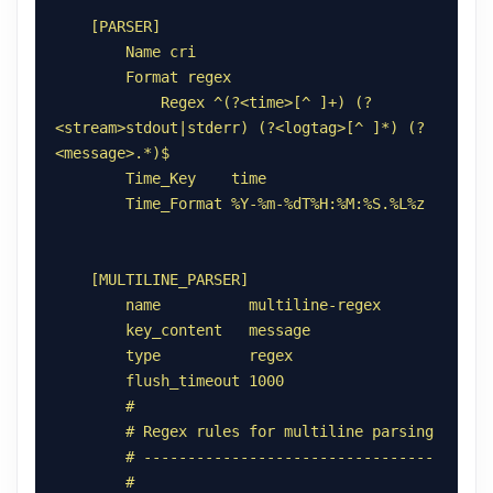
            Regex ^(?<time>[^ ]+) (?
<stream>stdout|stderr) (?<logtag>[^ ]*) (?