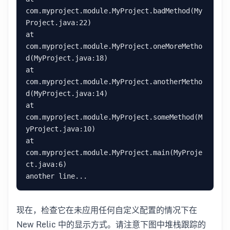
com.myproject.module.MyProject.badMethod(My
Project.java:22)

at 
com.myproject.module.MyProject.oneMoreMetho
d(MyProject.java:18)

at 
com.myproject.module.MyProject.anotherMetho
d(MyProject.java:14)

at 
com.myproject.module.MyProject.someMethod(M
yProject.java:10)

at 
com.myproject.module.MyProject.main(MyProje
ct.java:6)

现在，检查它在未应用任何自定义配置的情况下在
New Relic 中的显示方式。请注意下图中堆栈跟踪的