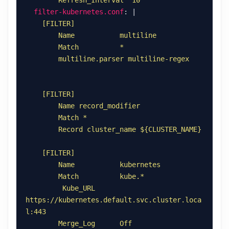
        Refresh_Interval  10
filter-kubernetes.conf
: |
         Kube_URL       
https://kubernetes.default.svc.cluster.loca
        Merge_Log      Off