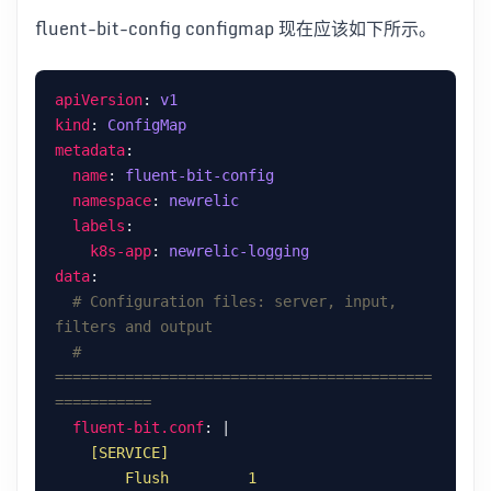
fluent-bit-config configmap 现在应该如下所示。
apiVersion
: 
v1
kind
: 
ConfigMap
metadata
name
: 
fluent-bit-config
namespace
: 
newrelic
labels
k8s-app
: 
newrelic-logging
data
# Configuration files: server, input, 
filters and output
# 
===========================================
===========
fluent-bit.conf
: |