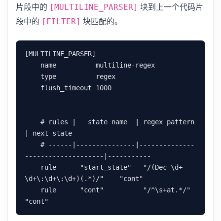
片段中的
块到上一个代码片
[MULTILINE_PARSER]
段中的
块匹配的。
[FILTER]
[MULTILINE_PARSER]

    name          multiline-regex

    type          regex

    flush_timeout 1000

    # rules |   state name  | regex pattern                    
| next state

    # ------|---------------|--------------
--------------------|-----------

    rule      "start_state"   "/(Dec \d+ 
\d+\:\d+\:\d+)(.*)/"    "cont"

    rule      "cont"          "/^\s+at.*/"                       