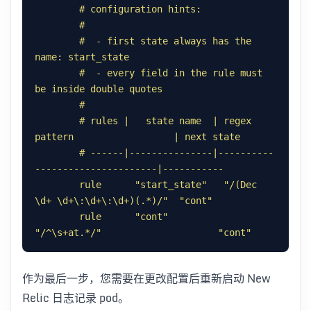
        #  - first state always has the 
        #  - every field in the rule must 
        # rules |   state name  | regex 
        # ------|---------------|----------
        rule      "start_state"   "/(Dec 
        rule      "cont"          
"/^\s+at.*/"                     "cont"
作为最后一步，您需要在更改配置后重新启动 New
Relic 日志记录 pod。