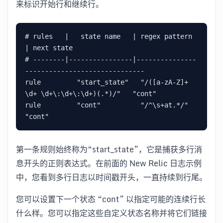
来标识开始行和继续行。
# rules   |   state name   | regex pattern                   
| next state

# --------|----------------|---------------
------------------------------

rule         "start_state"   "/([a-zA-Z]+ 
\d+ \d+\:\d+\:\d+)(.*)/"   "cont"

rule         "cont"          "/^\s+at.*/"                            
第一条规则始终称为“start_state”，它是捕获多行消
息开头的正则表达式。在前面的 New Relic 日志示例
中，您看到多行日志以时间戳开头，一直持续到行尾。
您可以设置下一个状态 “cont” 以指定可能的连续行长
什么样。您可以指定这些自定义状态名称并将它们链接