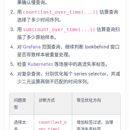
果确认慢查询。
用
估算查询
count(last_over_time(...))
选择了多少时间序列。
用
估算查询扫
sum(count_over_time(...))
描了多少原始样本。
对
Grafana
范围查询，继续判断 lookbehind 窗口
是否导致样本被重复处理。
检查
Kubernetes
等场景中的高流失率标签。
对复杂查询，分别优化每个 series selector，并减
少二元运算两侧不匹配的时间序列。
问题类
诊断方式
常见优化方向
型
选择太
增加标签过滤、治理
count(last_o
多
高流失率标签
ver_time(...