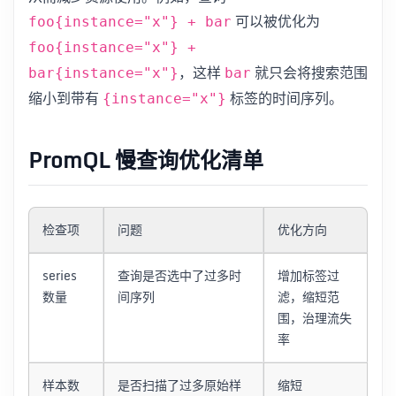
可以被优化为
foo{instance="x"} + bar
foo{instance="x"} +
，这样
就只会将搜索范围
bar{instance="x"}
bar
缩小到带有
标签的时间序列。
{instance="x"}
PromQL 慢查询优化清单
检查项
问题
优化方向
series
查询是否选中了过多时
增加标签过
数量
间序列
滤，缩短范
围，治理流失
率
样本数
是否扫描了过多原始样
缩短