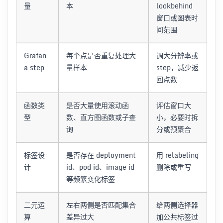
量
本
lookbehind
窗口或图表时
间范围
Grafan
每个点是否重复处理大
调大分辨率或
a step
量样本
step，减少返
回点数
函数类
是否大量使用滚动函
评估窗口大
型
数、直方图函数或子查
小，必要时拆
询
分或预聚合
标签设
是否存在 deployment
用 relabeling
计
id、pod id、image id
删除或重写
等频繁变化标签
二元运
左右两侧是否匹配集合
给两侧选择器
算
差异过大
加公共标签过