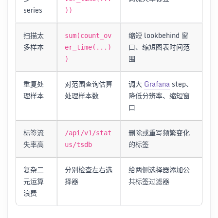
series
))
扫描太
缩短 lookbehind 窗
sum(count_ov
多样本
口、缩短图表时间范
er_time(...)
围
)
重复处
对范围查询估算
调大
Grafana
step、
理样本
处理样本数
降低分辨率、缩短窗
口
标签流
删除或重写频繁变化
/api/v1/stat
失率高
的标签
us/tsdb
复杂二
分别检查左右选
给两侧选择器添加公
元运算
择器
共标签过滤器
浪费