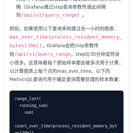
隔（Grafana通过step查询参数传递此间隔
到
）。
/api/v1/query_range
例如，如果使用以下查询来构建过去一小时的图表：
max_over_time(process_resident_memory_
，Grafana会把step参数传
bytes[30m])
给
，step比30分钟显然会
/api/v1/query_range
小很多。这意味着每个原始样本都会被多次用于计算，
以计算图表上每个点的max_over_time。以下的
MetricsQL查询可用于确定查询需要处理的样本数量：
range_last(

  running_sum(

    sum(

count_over_time(process_resident_memory_byt
es[30m])
