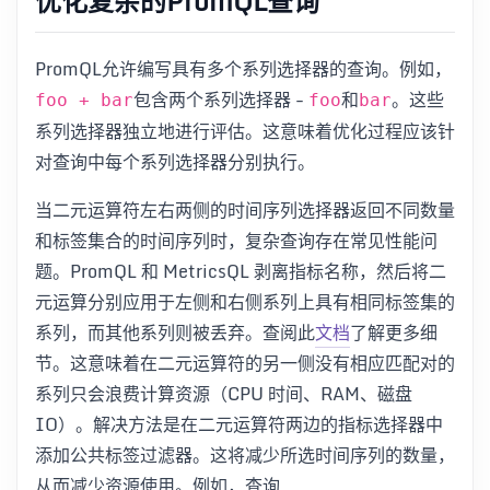
优化复杂的PromQL查询
PromQL允许编写具有多个系列选择器的查询。例如，
包含两个系列选择器 -
和
。这些
foo + bar
foo
bar
系列选择器独立地进行评估。这意味着优化过程应该针
对查询中每个系列选择器分别执行。
当二元运算符左右两侧的时间序列选择器返回不同数量
和标签集合的时间序列时，复杂查询存在常见性能问
题。PromQL 和 MetricsQL 剥离指标名称，然后将二
元运算分别应用于左侧和右侧系列上具有相同标签集的
系列，而其他系列则被丢弃。查阅此
文档
了解更多细
节。这意味着在二元运算符的另一侧没有相应匹配对的
系列只会浪费计算资源（CPU 时间、RAM、磁盘
IO）。解决方法是在二元运算符两边的指标选择器中
添加公共标签过滤器。这将减少所选时间序列的数量，
从而减少资源使用。例如，查询