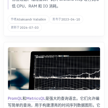
低 CPU、RAM 和 IO 消耗。
Aliaksandr Valialkin
2023-04-10
作者
发布于
2026-07-03
更新于
PromQL
和
MetricsQL
是强大的查询语言。它们允许编
写简单的查询，用于构建漂亮的时间序列数据图形。它