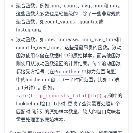
聚合函数，例如sum、count、avg、min和max。
这些函数大多数也是轻量级的，除了一些非常规的
聚合函数，如count_values、quantile或
histogram。
滚动函数，如rate、increase、min_over_time和
quantile_over_time。这些是最昂贵的函数。滚动
函数使用存储在数据库中的原始样本，而其他函数
则使用从滚动函数返回的计算结果。每个滚动函数
都接受方括号（在
Prometheus
中称为范围向量）
中的lookbehind窗口（一个时间范围，比如1m表
示1分钟）。例如，
示例中的
rate(http_requests_total[1h])
lookbehind窗口-1小时-更改了查询需要处理每个
匹配时间序列的原始样本数量。较大的窗口意味着
需要处理更多原始样本。