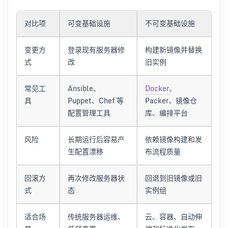
对比项
可变基础设施
不可变基础设施
变更方
登录现有服务器修
构建新镜像并替换
式
改
旧实例
常见工
Ansible、
Docker
、
具
Puppet、Chef 等
Packer、镜像仓
配置管理工具
库、编排平台
风险
长期运行后容易产
依赖镜像构建和发
生配置漂移
布流程质量
回滚方
再次修改服务器状
回退到旧镜像或旧
式
态
实例组
适合场
传统服务器运维、
云、容器、自动伸