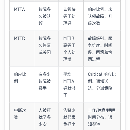
MTTA
故障多
认领快
响应比例、未
久被认
等于处
认领故障、升
领
理好
级次数
MTTR
故障多
MTTR
故障级别、服
久恢复
高等于
务维度、时间
或关闭
个人处
段、回滚和协
理慢
同过程
响应比
有多少
平均
Critical 响应比
例
故障被
MTTA
例、通知送
接手
好就够
达、分派策略
了
中断次
人被打
告警少
工作/休息/睡眠
数
扰了多
就代表
时间分布、通
少次
负担小
知渠道