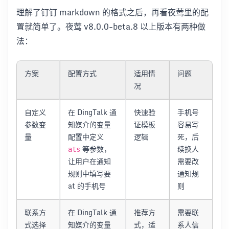
理解了钉钉 markdown 的格式之后，再看夜莺里的配
置就简单了。夜莺 v8.0.0-beta.8 以上版本有两种做
法：
方案
配置方式
适用情
问题
况
自定义
在 DingTalk 通
快速验
手机号
参数变
知媒介的变量
证模板
容易写
量
配置中定义
逻辑
死，后
等参数，
续换人
ats
让用户在通知
需要改
规则中填写要
通知规
at 的手机号
则
联系方
在 DingTalk 通
推荐方
需要联
式选择
知媒介的变量
式，适
系人信