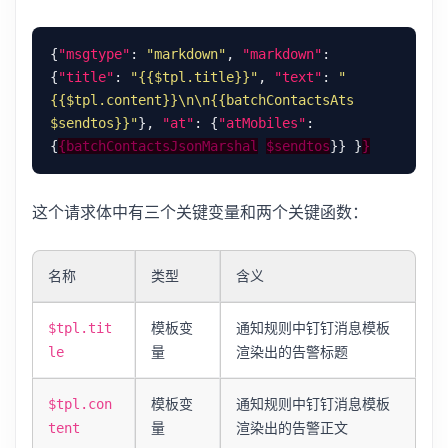
{
"msgtype"
: 
"markdown"
, 
"markdown"
: 
{
"title"
: 
"{{$tpl.title}}"
, 
"text"
: 
"
{{$tpl.content}}\n\n{{batchContactsAts 
$sendtos}}"
}, 
"at"
: {
"atMobiles"
: 
{
{batchContactsJsonMarshal
$sendtos
}} }
}
这个请求体中有三个关键变量和两个关键函数：
名称
类型
含义
模板变
通知规则中钉钉消息模板
$tpl.tit
量
渲染出的告警标题
le
模板变
通知规则中钉钉消息模板
$tpl.con
量
渲染出的告警正文
tent