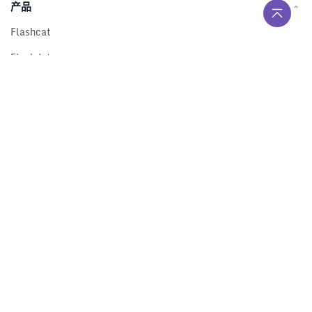
产品
Flashcat
Flashduty
RUM
Nightingale
Categraf
资源
解决方案
产品对比
文档中心
下载中心
视频中心