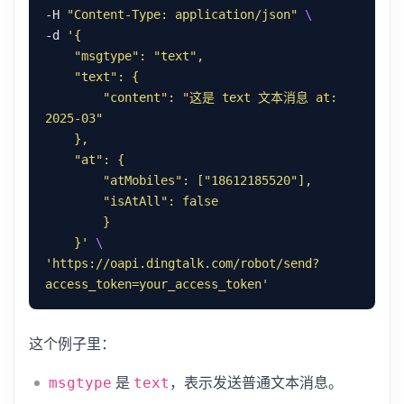
-H 
"Content-Type: application/json"
-d 
        "content": "这是 text 文本消息 at: 
    }'
'https://oapi.dingtalk.com/robot/send?
access_token=your_access_token'
这个例子里：
是
，表示发送普通文本消息。
msgtype
text