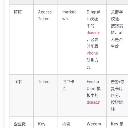
钉钉
Access
markdo
Dingtal
关键字
Token
wn
k 模板
校验、
中的
按钮跳
转、at
domain
，必要
人是否
时配置
生效
Phone
联系方
式
飞书
Token
飞书卡
Feishu
告警/恢
片
Card 模
复卡片
板中的
区分、
按钮跳
domain
转
企业微
Key
内置
Wecom
Key 是