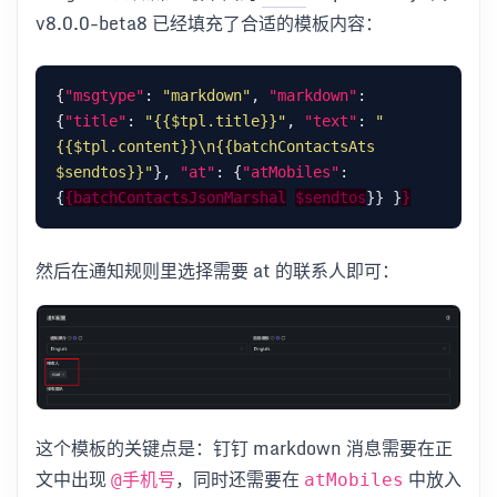
v8.0.0-beta8 已经填充了合适的模板内容：
{
"msgtype"
: 
"markdown"
, 
"markdown"
: 
{
"title"
: 
"{{$tpl.title}}"
, 
"text"
: 
"
{{$tpl.content}}\n{{batchContactsAts 
$sendtos}}"
}, 
"at"
: {
"atMobiles"
: 
{
{batchContactsJsonMarshal
$sendtos
}} }
}
然后在通知规则里选择需要 at 的联系人即可：
这个模板的关键点是：钉钉 markdown 消息需要在正
文中出现
，同时还需要在
中放入
@手机号
atMobiles