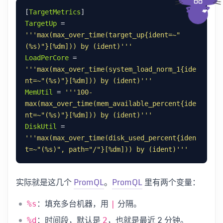
[
TargetMetrics
TargetUp
 = 
'''max(max_over_time(target_up{ident=~"
(%s)"}[%dm])) by (ident)'''
LoadPerCore
 = 
'''max(max_over_time(system_load_norm_1{ide
nt=~"(%s)"}[%dm])) by (ident)'''
MemUtil
 = 
'''100-
max(max_over_time(mem_available_percent{ide
nt=~"(%s)"}[%dm])) by (ident)'''
DiskUtil
 = 
'''max(max_over_time(disk_used_percent{iden
t=~"(%s)", path="/"}[%dm])) by (ident)'''
实际就是这几个
PromQL
。
PromQL
里有两个变量：
：填充多台机器，用
分隔。
%s
|
：时间段，默认是
，也就是最近 2 分钟。
%d
2