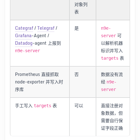
对象列
表
Categraf
/
Telegraf
/
是
n9e-
Grafana
-Agent /
可
server
Datadog
-agent 上报到
以解析机器
标识并写入
n9e-server
表
targets
Prometheus 直接抓取
否
数据没有流
node-exporter 并写入时
经
n9e-
序库
server
手工写入
表
可以
直接注册对
targets
象数据，但
需要自行保
证字段正确