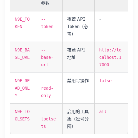
参数
夜莺 API
-
N9E_TO
--
Token（必
KEN
token
需）
夜莺 API
N9E_BA
--
http://lo
地址
SE_URL
base-
calhost:1
url
7000
禁用写操作
N9E_RE
--
false
AD_ONL
read-
Y
only
启用的工具
N9E_TO
--
all
集（逗号分
OLSETS
toolse
隔）
ts