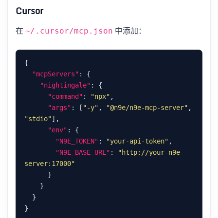
Cursor
在
中添加：
~/.cursor/mcp.json
"mcpServers"
"nightingale"
"command"
: 
"npx"
"args"
: [
"-y"
, 
"@n9e/n9e-mcp-server"
, 
"stdio"
"env"
"N9E_TOKEN"
: 
"your-api-token"
"N9E_BASE_URL"
: 
"http://your-n9e-
server:17000"