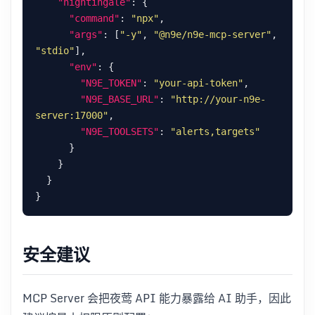
"nightingale"
"command"
: 
"npx"
"args"
: [
"-y"
, 
"@n9e/n9e-mcp-server"
, 
"stdio"
"env"
"N9E_TOKEN"
: 
"your-api-token"
"N9E_BASE_URL"
: 
"http://your-n9e-
server:17000"
"N9E_TOOLSETS"
: 
"alerts,targets"
安全建议
MCP Server 会把夜莺 API 能力暴露给 AI 助手，因此