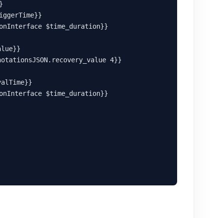


gerTime}}

Interface $time_duration}}

lue}}

tationsJSON.recovery_value 4}}

lTime}}

Interface $time_duration}}
