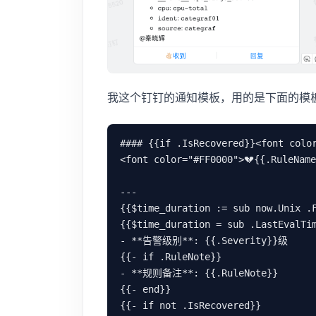
我这个钉钉的通知模板，用的是下面的模
#### {{if .IsRecovered}}<font colo
<font color="#FF0000">💔{{.RuleName
---

{{$time_duration := sub now.Unix .
{{$time_duration = sub .LastEvalTim
- **告警级别**: {{.Severity}}级

{{- if .RuleNote}}

- **规则备注**: {{.RuleNote}}

{{- end}}

{{- if not .IsRecovered}}
