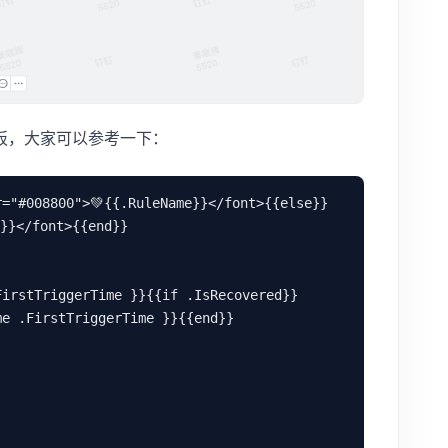
板，大家可以参考一下：
r="#008800">💚{{.RuleName}}</font>{{else}}
}}</font>{{end}}

FirstTriggerTime }}{{if .IsRecovered}}
e .FirstTriggerTime }}{{end}}
