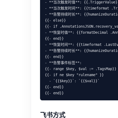
- **当次触发时值**: {{.TriggerValue}}
- **当次触发时间**: {{timeformat .Trig
- **告警持续时长**: {{humanizeDuration
{{- else}}

{{- if .AnnotationsJSON.recovery_va
- **恢复时值**: {{formatDecimal .Anno
{{- end}}

- **恢复时间**: {{timeformat .LastEva
- **告警持续时长**: {{humanizeDuration
{{- end}}

- **告警事件标签**:

{{- range $key, $val := .TagsMap}}

{{- if ne $key "rulename" }}

  - `{{$key}}`: `{{$val}}`

{{- end}}

飞书方式