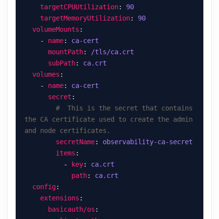
targetCPUUtilization
: 
90
targetMemoryUtilization
: 
90
volumeMounts
    - 
name
: 
ca-cert
mountPath
: 
/tls/ca.crt
subPath
: 
ca.crt
volumes
    - 
name
: 
ca-cert
secret
#  This is the secret that contains 
the CA certificate used to create the admin 
and node certificates.
secretName
: 
observability-ca-secret
items
          - 
key
: 
ca.crt
path
: 
ca.crt
config
extensions
basicauth/os