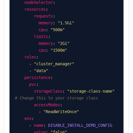
nodeSelector
resources
requests
memory
: 
"1.5Gi"
cpu
: 
"500m"
limits
memory
: 
"2Gi"
cpu
: 
"1500m"
roles
      - 
"cluster_manager"
      - 
"data"
persistence
pvc
storageClass
: 
"storage-class-name"
# Change this to your storage class
accessModes
          - 
"ReadWriteOnce"
env
      - 
name
: 
DISABLE_INSTALL_DEMO_CONFIG
value
: 
"false"