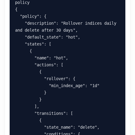
policy

{

  "policy": {

    "description": "Rollover indices daily 
and delete after 30 days",

    "default_state": "hot",

    "states": [

      {

        "name": "hot",

        "actions": [

          {

            "rollover": {

              "min_index_age": "1d"

            }

          }

        ],

        "transitions": [

          {

            "state_name": "delete",

            "conditions": {
