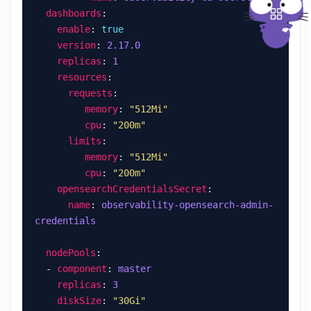
dashboards
enable
: 
true
version
: 
2.17.0
replicas
: 
1
resources
requests
memory
: 
"512Mi"
cpu
: 
"200m"
limits
memory
: 
"512Mi"
cpu
: 
"200m"
opensearchCredentialsSecret
name
: 
observability-opensearch-admin-
credentials
nodePools
  - 
component
: 
master
replicas
: 
3
diskSize
: 
"30Gi"