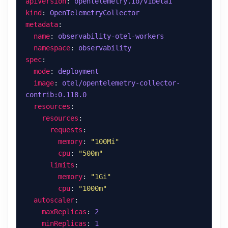
apiVersion
: 
opentelemetry.io/v1beta1
kind
: 
OpenTelemetryCollector
metadata
name
: 
observability-otel-workers
namespace
: 
observability
spec
mode
: 
deployment
image
: 
otel/opentelemetry-collector-
contrib:0.118.0
resources
resources
requests
memory
: 
"100Mi"
cpu
: 
"500m"
limits
memory
: 
"1Gi"
cpu
: 
"1000m"
autoscaler
maxReplicas
: 
2
minReplicas
: 
1