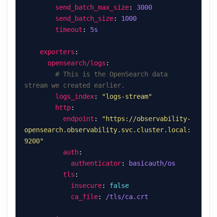
send_batch_max_size
: 
3000
send_batch_size
: 
1000
timeout
: 
5s
exporters
opensearch/logs
# This is the OpenSearch data 
stream we created earlier.
logs_index
: 
"logs-stream"
http
endpoint
: 
"https://observability-
opensearch.observability.svc.cluster.local:
9200"
auth
authenticator
: 
basicauth/os
tls
insecure
: 
false
ca_file
: 
/tls/ca.crt