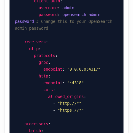
client_auth
username
: 
admin
password
: 
opensearch-admin-
password
# Change this to your OpenSearch 
admin password
receivers
otlp
protocols
grpc
endpoint
: 
"0.0.0.0:4317"
http
endpoint
: 
":4318"
cors
allowed_origins
                - 
"http://*"
                - 
"https://*"
processors
batch