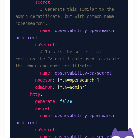
secret
# Generate this similar to the 
admin cerntificate, but with common name 
"opensearch".
name
: 
observability-opensearch-
node-cert
caSecret
# This is the secret that 
contains the CA certificate used to create 
the admin and node certificates.
name
: 
observability-ca-secret
nodesDn
: [
"CN=opensearch"
adminDn
: [
"CN=admin"
http
generate
: 
false
secret
name
: 
observability-opensearch-
node-cert
caSecret
name
: 
observability-ca-secret