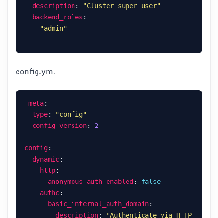
description
: 
"Cluster super user"
backend_roles
  - 
"admin"
config.yml
_meta
type
: 
"config"
config_version
: 
2
config
dynamic
http
anonymous_auth_enabled
: 
false
authc
basic_internal_auth_domain
description
: 
"Authenticate via HTTP 