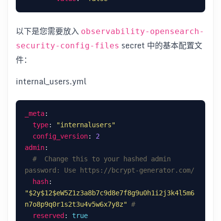
以下是您需要放入
observability-opensearch-
secret 中的基本配置文
security-config-files
件：
internal_users.yml
_meta
type
: 
"internalusers"
config_version
: 
2
admin
#  Change this to your hashed admin 
password: Use https://bcrypt-generator.com/
hash
: 
"$2y$12$eW5Z1z3a8b7c9d8e7f8g9u0h1i2j3k4l5m6
n7o8p9q0r1s2t3u4v5w6x7y8z"
#
reserved
: 
true