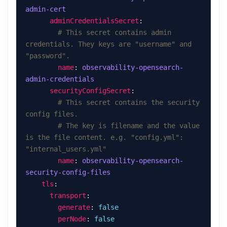
admin-cert
adminCredentialsSecret
# This secret contains admin 
credentials. They keys are "username" and 
"password".
name
: 
observability-opensearch-
admin-credentials
securityConfigSecret
# This secret contains the security 
config files.
# The key is filename and the value 
is the file content. e.g. "config.yml": 
"internal_users.yml"
name
: 
observability-opensearch-
security-config-files
tls
transport
generate
: 
false
perNode
: 
false