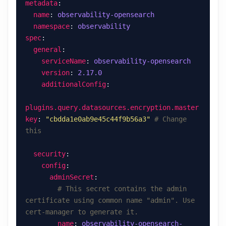
metadata
name
: 
observability-opensearch
namespace
: 
observability
spec
general
serviceName
: 
observability-opensearch
version
: 
2.17.0
additionalConfig
plugins.query.datasources.encryption.master
key
: 
"cbdda1e0ab9e45c44f9b56a3"
# Change 
this
security
config
adminSecret
# This secret contains the admin 
certificate using common name "admin". Use 
cert-manager to generate it.
name
: 
observability-opensearch-