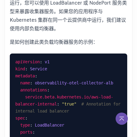
运行，您可以使用 LoadBalancer 或 NodePort 服务类
型来暴露收集器服务。如果您的应用程序与
Kubernetes 集群在同一个云提供商中运行，我们建议
使用内部负载均衡器。
是如何创建此类负载均衡器服务的示例：
apiVersion
: 
v1
kind
: 
Service
metadata
name
: 
observability-otel-collector-alb
annotations
service.beta.kubernetes.io/aws-load-
balancer-internal
: 
"true"
# Annotation for 
internal load balancer
spec
type
: 
LoadBalancer
ports