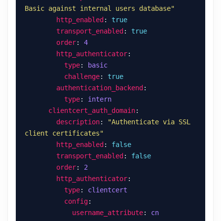
Basic against internal users database"
http_enabled
: 
true
transport_enabled
: 
true
order
: 
4
http_authenticator
type
: 
basic
challenge
: 
true
authentication_backend
type
: 
intern
clientcert_auth_domain
description
: 
"Authenticate via SSL 
client certificates"
http_enabled
: 
false
transport_enabled
: 
false
order
: 
2
http_authenticator
type
: 
clientcert
config
username_attribute
: 
cn