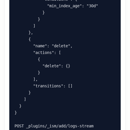
              "min_index_age": "30d"

            }

          }

        ]

      },

      {

        "name": "delete",

        "actions": [

          {

            "delete": {}

          }

        ],

        "transitions": []

      }

    ]

  }

}

POST _plugins/_ism/add/logs-stream
