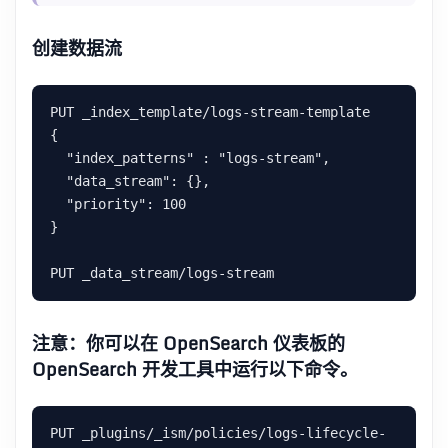
创建数据流
PUT _index_template/logs-stream-template

{

  "index_patterns" : "logs-stream",

  "data_stream": {},

  "priority": 100

}

注意：你可以在 OpenSearch 仪表板的
OpenSearch 开发工具中运行以下命令。
PUT _plugins/_ism/policies/logs-lifecycle-