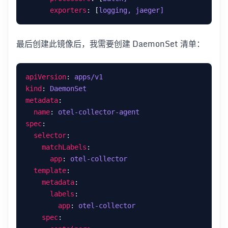
exporters
: [
logging, jaeger]
最后创建此镜像后，我需要创建 DaemonSet 清单：
apiVersion
: 
apps/v1
kind
: 
DaemonSet
metadata
name
: 
otel-collector-agent
spec
selector
matchLabels
app
: 
otel-collector
template
metadata
labels
app
: 
otel-collector
spec