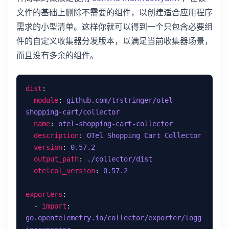
文件的基础上删除不需要的组件，以创建适合应用程序
需求的小型清单。这样你就可以得到一个只包含必要组
件的自定义收集器分发版本，以满足当前收集器场景，
而且没有多余的组件。
dist
module
: 
github.com/trstringer/otel-
shopping-cart/collector
name
: 
otel-shopping-cart-collector
description
: 
OTel Shopping Cart Collector
version
: 
0.57.2
output_path
: 
./collector/dist
otelcol_version
: 
0.57.2
exporters
  - 
import
: 
go.opentelemetry.io/collector/exporter/logg