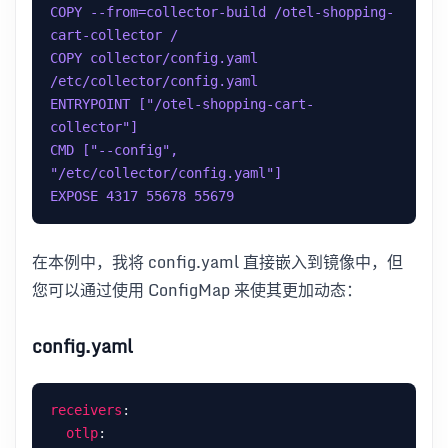
COPY --from=collector-build /otel-shopping-
cart-collector /
COPY collector/config.yaml 
/etc/collector/config.yaml
ENTRYPOINT ["/otel-shopping-cart-
collector"]
CMD ["--config", 
"/etc/collector/config.yaml"]
EXPOSE 4317 55678 55679
在本例中，我将 config.yaml 直接嵌入到镜像中，但
您可以通过使用 ConfigMap 来使其更加动态：
config.yaml
receivers
otlp