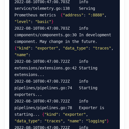
2022-08-10T00:47:00.703Z    info    
service/telemetry.go:138    Serving 
Prometheus metrics  
{
"address"
: 
":8888"
, 
"level"
: 
"basic"
}
2022-08-10T00:47:00.703Z    info    
components/components.go:30 In development 
component. May change in the future. 
{
"kind"
: 
"exporter"
, 
"data_type"
: 
"traces"
, 
"name"
2022-08-10T00:47:00.722Z    info    
extensions/extensions.go:42 Starting 
2022-08-10T00:47:00.722Z    info    
pipelines/pipelines.go:74   Starting 
2022-08-10T00:47:00.722Z    info    
pipelines/pipelines.go:78   Exporter is 
starting... 
{
"kind"
: 
"exporter"
, 
"data_type"
: 
"traces"
, 
"name"
: 
"logging"
}
2022-08-10T00:47:00.722Z    info    