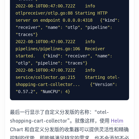
2022-08-10T00:47:00.722Z    info    
otlpreceiver/otlp.go:88 Starting HTTP 
server on endpoint 0.0.0.0:4318   {"
kind
": 
"
receiver
", "
name
": "
otlp
", "
pipeline
": 
"
traces
2022-08-10T00:47:00.722Z    info    
pipelines/pipelines.go:106  Receiver 
started.   {"
kind
": "
receiver
", "
name
": 
"
otlp
", "
pipeline
": "
traces
2022-08-10T00:47:00.722Z    info    
service/collector.go:215    Starting otel-
shopping-cart-collector...    {"
Version
": 
"
0.57.2
", "
NumCPU
最后一行显示了自定义分发版的名称：“otel-
shopping-cart-collector”。就像这样，使用
Helm
Chart 和自定义分发版的收集器可以提供灵活性和精确
控制的优势，即能够满足特定的需求，也不会添加不必