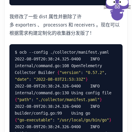
我修改了一些 dist 属性并删除了许
多 exporters 、 processors 和 receivers 。现在可以
根据需求构建定制化的收集器分发版了！
2022-08-09T20:38:24.325-0400    INFO    
internal/command.go:108 OpenTelemetry 
Collector Builder 
{
"version"
: 
"0.57.2"
, 
"date"
: 
"2022-08-03T21:53:33Z"
}
2022-08-09T20:38:24.326-0400    INFO    
internal/command.go:130 Using config file       
{
"path"
: 
"./collector/manifest.yaml"
}
2022-08-09T20:38:24.326-0400    INFO    
builder/config.go:99    Using go        
{
"go-executable"
: 
"/usr/local/go/bin/go"
}
2022-08-09T20:38:24.326-0400    INFO    