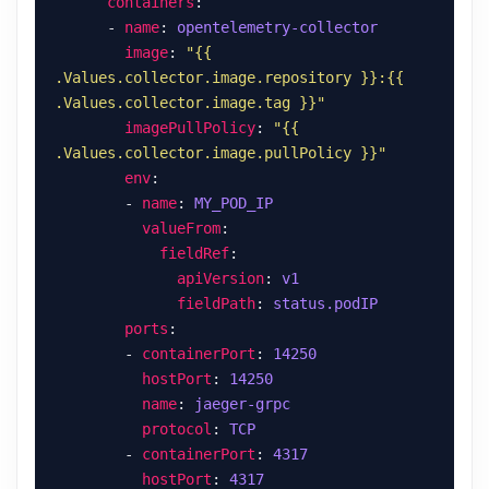
containers
      - 
name
: 
opentelemetry-collector
image
: 
"{{ 
.Values.collector.image.repository }}:{{ 
.Values.collector.image.tag }}"
imagePullPolicy
: 
"{{ 
.Values.collector.image.pullPolicy }}"
env
        - 
name
: 
MY_POD_IP
valueFrom
fieldRef
apiVersion
: 
v1
fieldPath
: 
status.podIP
ports
        - 
containerPort
: 
14250
hostPort
: 
14250
name
: 
jaeger-grpc
protocol
: 
TCP
        - 
containerPort
: 
4317
hostPort
: 
4317