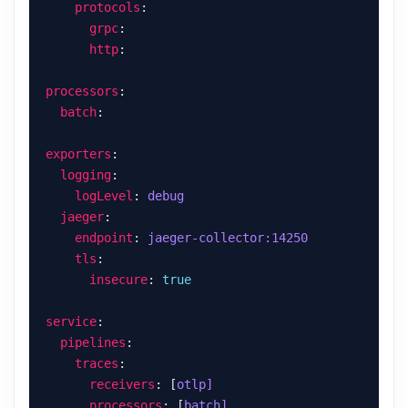
protocols
grpc
http
processors
batch
exporters
logging
logLevel
: 
debug
jaeger
endpoint
: 
jaeger-collector:14250
tls
insecure
: 
true
service
pipelines
traces
receivers
: [
otlp]
processors
: [
batch]