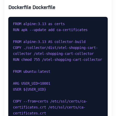
Dockerfile Dockerfile
FROM alpine:3.13 as certs
RUN apk --update add ca-certificates
FROM alpine:3.13 AS collector-build
COPY ./collector/dist/otel-shopping-cart-
collector /otel-shopping-cart-collector
RUN chmod 755 /otel-shopping-cart-collector
FROM ubuntu:latest
ARG USER_UID=10001
USER ${USER_UID}
COPY --from=certs /etc/ssl/certs/ca-
certificates.crt /etc/ssl/certs/ca-
certificates.crt