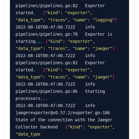
pipelines/pipelines.go:82   Exporter 
started.   
{
"kind"
: 
"exporter"
, 
"data_type"
: 
"traces"
, 
"name"
: 
"logging"
}
2022-08-10T00:47:00.722Z    info    
pipelines/pipelines.go:78   Exporter is 
starting... 
{
"kind"
: 
"exporter"
, 
"data_type"
: 
"traces"
, 
"name"
: 
"jaeger"
}
2022-08-10T00:47:00.722Z    info    
pipelines/pipelines.go:82   Exporter 
started.   
{
"kind"
: 
"exporter"
, 
"data_type"
: 
"traces"
, 
"name"
: 
"jaeger"
}
2022-08-10T00:47:00.722Z    info    
pipelines/pipelines.go:86   Starting 
2022-08-10T00:47:00.722Z    info    
jaegerexporter@v0.57.2/exporter.go:186  
State of the connection with the Jaeger 
Collector backend   
{
"kind"
: 
"exporter"
, 