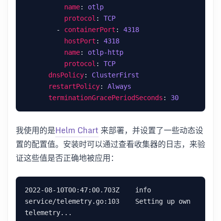
name
: 
otlp
protocol
: 
TCP
        - 
containerPort
: 
4318
hostPort
: 
4318
name
: 
otlp-http
protocol
: 
TCP
dnsPolicy
: 
ClusterFirst
restartPolicy
: 
Always
terminationGracePeriodSeconds
: 
30
我使用的是
Helm Chart
来部署，并设置了一些动态设
置的配置值。安装时可以通过查看收集器的日志，来验
证这些值是否正确地被应用：
2022-08-10T00:47:00.703Z    info    
service/telemetry.go:103    Setting up own 