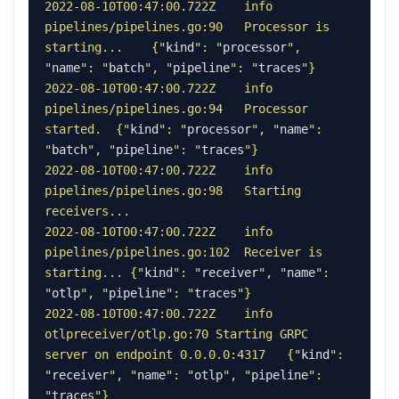
2022-08-10T00:47:00.722Z    info    
pipelines/pipelines.go:90   Processor is 
starting...    {"
kind
": "
processor
", 
"
name
": "
batch
", "
pipeline
": "
traces
2022-08-10T00:47:00.722Z    info    
pipelines/pipelines.go:94   Processor 
started.  {"
kind
": "
processor
", "
name
": 
"
batch
", "
pipeline
": "
traces
2022-08-10T00:47:00.722Z    info    
pipelines/pipelines.go:98   Starting 
2022-08-10T00:47:00.722Z    info    
pipelines/pipelines.go:102  Receiver is 
starting... {"
kind
": "
receiver
", "
name
": 
"
otlp
", "
pipeline
": "
traces
2022-08-10T00:47:00.722Z    info    
otlpreceiver/otlp.go:70 Starting GRPC 
server on endpoint 0.0.0.0:4317   {"
kind
": 
"
receiver
", "
name
": "
otlp
", "
pipeline
": 
"
traces