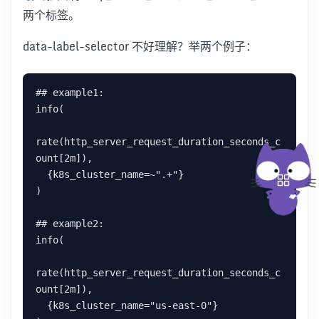
两个标签。
data-label-selector 不好理解？举两个例子：
## example1:

info(

rate(http_server_request_duration_seconds_c
ount[2m]),

  {k8s_cluster_name=~".+"}

)

## example2:

info(

rate(http_server_request_duration_seconds_c
ount[2m]),

  {k8s_cluster_name="us-east-0"}
