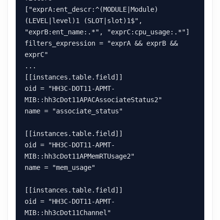
["exprA:ent_descr:^(MODULE|Module) 
(LEVEL|level)1 (SLOT|slot)1$", 
"exprB:ent_name:.*", "exprC:cpu_usage:.*"]

filters_expression = "exprA && exprB && 
exprC"

...

[[instances.table.field]]

oid = "HH3C-DOT11-APMT-
MIB::hh3cDot11APACAssociateStatus2"

name = "associate_status"

[[instances.table.field]]

oid = "HH3C-DOT11-APMT-
MIB::hh3cDot11APMemRTUsage2"

name = "mem_usage"

[[instances.table.field]]

oid = "HH3C-DOT11-APMT-
MIB::hh3cDot11Channel"
