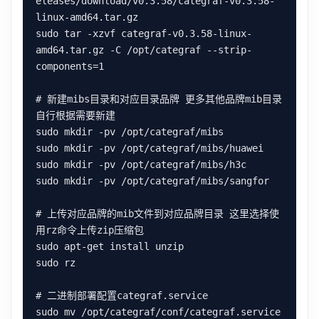
eleases/download/v0.3.58/categraf-v0.3.58-
linux-amd64.tar.gz

sudo tar -xzvf categraf-v0.3.58-linux-
amd64.tar.gz -C /opt/categraf --strip-
components=1

# 新建mibs目录和对应目录品牌 更多其他品牌mib目录
自行根据需要新建

sudo mkdir -pv /opt/categraf/mibs

sudo mkdir -pv /opt/categraf/mibs/huawei

sudo mkdir -pv /opt/categraf/mibs/h3c

sudo mkdir -pv /opt/categraf/mibs/sangfor

# 上传对应品牌的mib文件到对应品牌目录 这里选择使
用rz命令上传zip压缩包

sudo apt-get install unzip

sudo rz

# 二进制部署配置categraf.service

sudo mv /opt/categraf/conf/categraf.service 