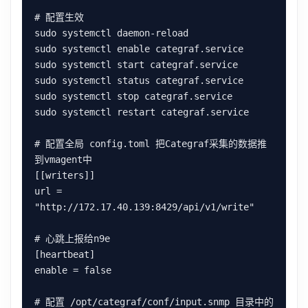
# 配置生效

sudo systemctl daemon-reload

sudo systemctl enable categraf.service

sudo systemctl start categraf.service

sudo systemctl status categraf.service

sudo systemctl stop categraf.service

sudo systemctl restart categraf.service

# 配置全局 config.toml 把Categraf采集的数据推
到vmagent中

[[writers]]

url = 
"http://172.17.40.139:8429/api/v1/write"

# 心跳上报给n9e

[heartbeat]

enable = false

# 配置 /opt/categraf/conf/input.snmp 目录中的