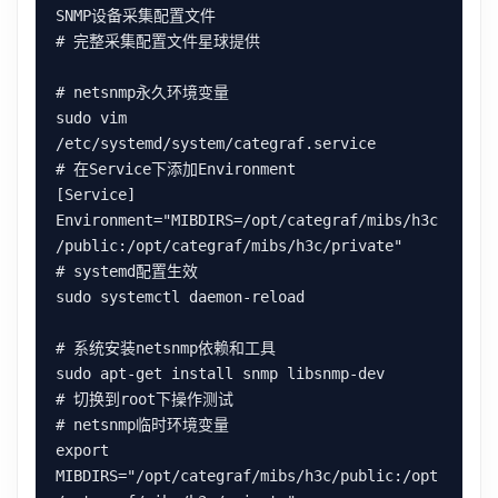
SNMP设备采集配置文件

# 完整采集配置文件星球提供

# netsnmp永久环境变量

sudo vim 
/etc/systemd/system/categraf.service

# 在Service下添加Environment

[Service]

Environment="MIBDIRS=/opt/categraf/mibs/h3c
/public:/opt/categraf/mibs/h3c/private"

# systemd配置生效

sudo systemctl daemon-reload

# 系统安装netsnmp依赖和工具

sudo apt-get install snmp libsnmp-dev

# 切换到root下操作测试

# netsnmp临时环境变量

export 
MIBDIRS="/opt/categraf/mibs/h3c/public:/opt