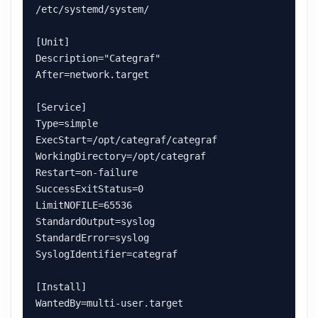
/etc/systemd/system/

[Unit]

Description="Categraf"

After=network.target

[Service]

Type=simple

ExecStart=/opt/categraf/categraf

WorkingDirectory=/opt/categraf

Restart=on-failure

SuccessExitStatus=0

LimitNOFILE=65536

StandardOutput=syslog

StandardError=syslog

SyslogIdentifier=categraf

[Install]

WantedBy=multi-user.target
