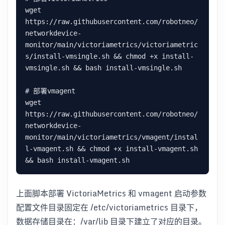
wget 
https://raw.githubusercontent.com/robotneo/
networkdevice-
monitor/main/victoriametrics/victoriametric
s/install-vmsingle.sh && chmod +x install-
vmsingle.sh && bash install-vmsingle.sh

# 部署vmagent

wget 
https://raw.githubusercontent.com/robotneo/
networkdevice-
monitor/main/victoriametrics/vmagent/instal
l-vmagent.sh && chmod +x install-vmagent.sh 
上面脚本部署 VictoriaMetrics 和 vmagent 启动参数
配置文件目录固定在 /etc/victoriametrics 目录下，
数据存储目录在：/var/lib 目录下建立了对应的目录。