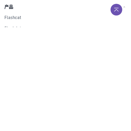
产品
Flashcat
Flashduty
RUM
Nightingale
Categraf
资源
解决方案
产品对比
文档中心
下载中心