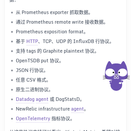
从 Prometheus exporter 抓取数据。
通过 Prometheus remote write 接收数据。
Prometheus exposition format。
基于
HTTP
、TCP、UDP 的 InfluxDB 行协议。
支持 tags 的 Graphite plaintext 协议。
OpenTSDB put 协议。
JSON 行协议。
任意 CSV 格式。
原生二进制协议。
Datadog
agent
或 DogStatsD。
NewRelic infrastructure
agent
。
OpenTelemetry
指标协议。