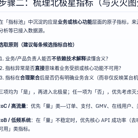
步骤二：梳理北极星指标（与灭火图
在「指标池」中沉淀的应是
业务或核心功能
层面的原子指标，来源可为
分析等已接入数据源。
选取原则（建议每条候选指标自检）
业务/产品负责人能否
不依赖技术解释
读懂含义？
指标异常是否
直接
意味着业务受损或核心功能不可用？
指标在
合理聚合
后是否仍有明确业务含义（而非仅反映某台
三项均为「是」，再进入北极星；任一项为「否」，优先考虑灭
toC / 高流量
：优先「量」类——订单、支付、GMV、在线用户、关键
toB / 低频系统
：在「量」不稳定时，优先核心 API 成功率（
可用」类指标。