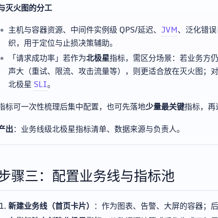
与灭火图的分工
主机与容器资源、中间件实例级 QPS/延迟、
JVM
、泛化错误
织，用于定位与止损决策辅助。
「请求成功率」若作为
北极星
指标，需区分场景：若业务方
声大（重试、限流、攻击流量等），则更适合放在灭火图；对 
北极星
SLI
。
指标可一次性梳理后集中配置，也可先落地
少量最关键
指标，再
产出
：业务线级北极星指标清单、数据来源与负责人。
步骤三：配置业务线与指标池
新建业务线（首页卡片）
：作为图表、告警、大屏的容器；