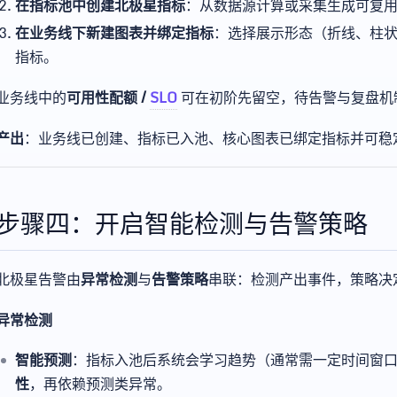
在指标池中创建北极星指标
：从数据源计算或采集生成可复
在业务线下新建图表并绑定指标
：选择展示形态（折线、柱
指标。
业务线中的
可用性配额 /
SLO
可在初阶先留空，待告警与复盘机
产出
：业务线已创建、指标已入池、核心图表已绑定指标并可稳
步骤四：开启智能检测与告警策略
北极星告警由
异常检测
与
告警策略
串联：检测产出事件，策略决
异常检测
智能预测
：指标入池后系统会学习趋势（通常需一定时间窗
性
，再依赖预测类异常。