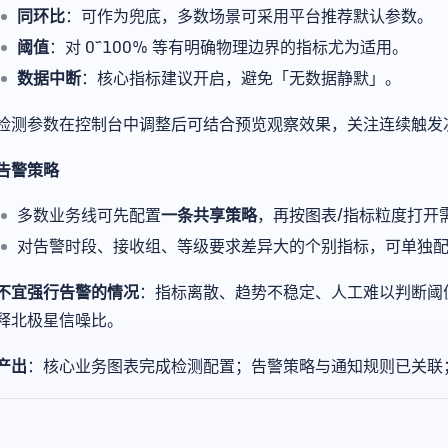
同环比
：可作为兜底，多数场景可采用平台推荐默认参数。
阈值
：对 0~100% 等有明确物理边界的指标尤为适用。
数据中断
：核心指标建议开启，避免「无数据静默」。
检测参数在控制台中调整后可结合预览观察效果，关注连续触发
告警策略
多数业务线可先配置
一条共享策略
，再按图表/指标粒度打开
对告警时段、接收组、等级要求差异大的个别指标，可单独
不宜强行告警的情况
：指标离散、趋势不稳定、人工难以判断阈
释北极星信噪比。
产出
：核心业务图表完成检测配置；告警策略与通知规则已关联