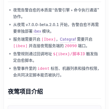
夜莺告警自愈的本质是“告警引擎 + 命令执行通道”
协作。
从夜莺 v7.0.0-beta.2.0.1 开始，告警自愈不再需
要单独部署
ibex
模块。
服务端需要开启
，
Categraf
需要开启
[Ibex]
并连接夜莺服务端的
端口。
[ibex]
20090
告警规则通过回调地址
触发指
${ibex}/脚本ID
定自愈脚本。
告警事件里的
标签、机器列表和操作权限，
ident
会共同决定脚本能否被执行。
夜莺项目介绍