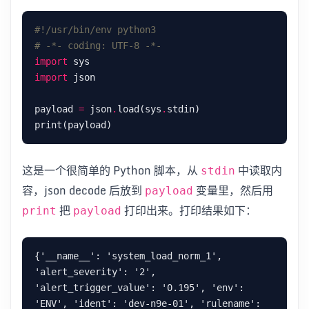
#!/usr/bin/env python3
# -*- coding: UTF-8 -*-
import
import
payload 
=
 json
.
load(sys
.
这是一个很简单的 Python 脚本，从
中读取内
stdin
容，json decode 后放到
变量里，然后用
payload
把
打印出来。打印结果如下：
print
payload
{'__name__': 'system_load_norm_1', 
'alert_severity': '2', 
'alert_trigger_value': '0.195', 'env': 
'ENV', 'ident': 'dev-n9e-01', 'rulename': 