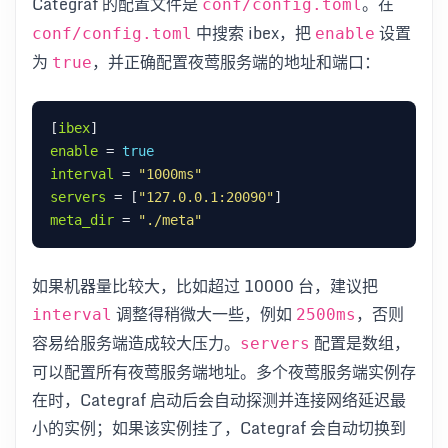
Categraf 的配置文件是
。在
conf/config.toml
中搜索 ibex，把
设置
conf/config.toml
enable
为
，并正确配置夜莺服务端的地址和端口：
true
[
ibex
enable
 = 
true
interval
 = 
"1000ms"
servers
 = [
"127.0.0.1:20090"
meta_dir
 = 
"./meta"
如果机器量比较大，比如超过 10000 台，建议把
调整得稍微大一些，例如
，否则
interval
2500ms
容易给服务端造成较大压力。
配置是数组，
servers
可以配置所有夜莺服务端地址。多个夜莺服务端实例存
在时，Categraf 启动后会自动探测并连接网络延迟最
小的实例；如果该实例挂了，Categraf 会自动切换到