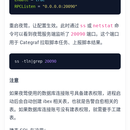
RPCListen
 = 
"0.0.0.0:20090"
重启夜莺，让配置生效。此时通过
或
命
ss
netstat
令可以看到夜莺服务端监听了
端口。这个端口
20090
用于 Categraf 拉取脚本任务、上报脚本结果。
ss -tln|grep 
20090
注意
如果夜莺使用的数据库连接账号具备建表权限，进程启
动后会自动创建 ibex 相关表，也就是告警自愈相关的
表。如果数据库连接账号没有建表权限，就需要手工建
表。