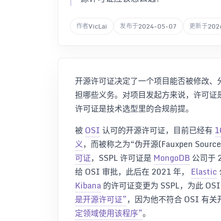
VicLai
2024-05-07
202
作者
发布于
更新于
开源许可证决定了一个项目能否被修改、
担哪些义务。对项目发起方来说，许可证
许可证是技术选型里的合规前提。
被
OSI
认可的开源许可证，目前已经有
1
义
，而被称之为“伪开源(Fauxpen Sour
可证
，SSPL 许可证是
MongoDB
公司于 
给 OSI 审批，此后在 2021 年，
Elastic
Kibana
的许可证变更为 SSPL，为此 O
是开源许可证”
，因为他不符合 OSI 有
定领域使用该程序”
。