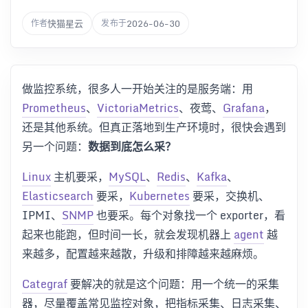
快猫星云
2026-06-30
作者
发布于
做监控系统，很多人一开始关注的是服务端：用
Prometheus
、
VictoriaMetrics
、夜莺、
Grafana
，
还是其他系统。但真正落地到生产环境时，很快会遇到
另一个问题：
数据到底怎么采？
Linux
主机要采，
MySQL
、
Redis
、
Kafka
、
Elasticsearch
要采，
Kubernetes
要采，交换机、
IPMI、
SNMP
也要采。每个对象找一个 exporter，看
起来也能跑，但时间一长，就会发现机器上
agent
越
来越多，配置越来越散，升级和排障越来越麻烦。
Categraf
要解决的就是这个问题：用一个统一的采集
器，尽量覆盖常见监控对象，把指标采集、日志采集、