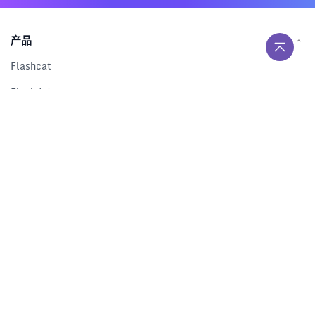
产品
Flashcat
Flashduty
RUM
Nightingale
Categraf
资源
解决方案
产品对比
文档中心
下载中心