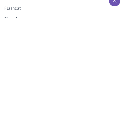
Flashcat
Flashduty
RUM
Nightingale
Categraf
资源
解决方案
产品对比
文档中心
下载中心
视频中心