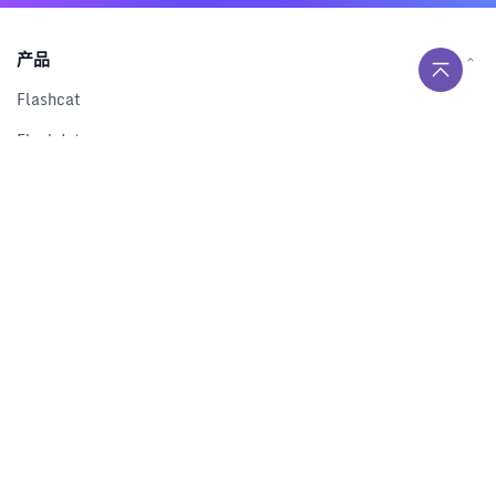
产品
Flashcat
Flashduty
RUM
Nightingale
Categraf
资源
解决方案
产品对比
文档中心
下载中心