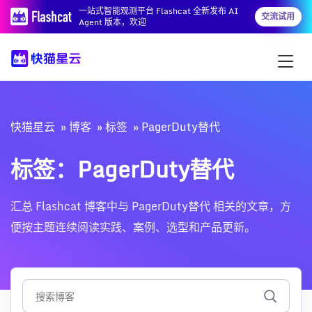
一站式智能观测平台 Flashcat 全新发布 AI
交流试用
Agent 版本，欢迎
快猫星云
博客
标签
PagerDuty替代
标签：PagerDuty替代
汇总 Flashcat 博客中与 PagerDuty替代 相关的文章，方
便按主题连续阅读实践、案例、选型和产品更新。