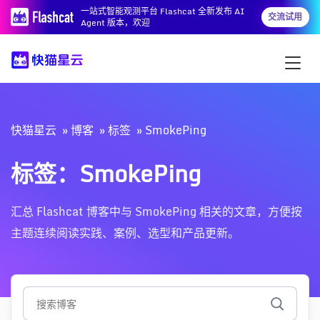
一站式智能观测平台 Flashcat 全新发布 AI
交流试用
Agent 版本，欢迎
快猫星云
博客
标签
SmokePing
标签：SmokePing
汇总 Flashcat 博客中与 SmokePing 相关的文章，方便按
主题连续阅读实践、案例、选型和产品更新。