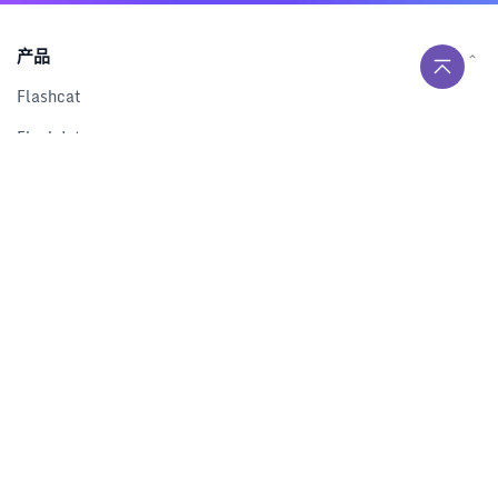
产品
Flashcat
Flashduty
RUM
Nightingale
Categraf
资源
解决方案
产品对比
文档中心
下载中心