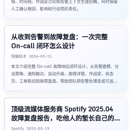
情、时间线、作战室讨论和告警上下文生成初稿，同时保留
人工确认根因、影响和行动项的责任。
从收到告警到故障复盘：一次完整
On-call 闭环怎么设计
快猫技术 · 2026-05-21
本文介绍完整 On-call 故障响应闭环设计，从告警建模、分
派策略、通知触达、自动升级、故障详情、作战室、状态
页、工单联动到故障复盘，帮助团队把告警处理变成可追
溯、可改进的流程。
顶级流媒体服务商 Spotify 2025.04
故障复盘报告，吃他人的堑长自己的
智
Spotify · 2025-05-19