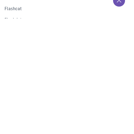
Flashcat
Flashduty
RUM
Nightingale
Categraf
资源
解决方案
产品对比
文档中心
下载中心
视频中心