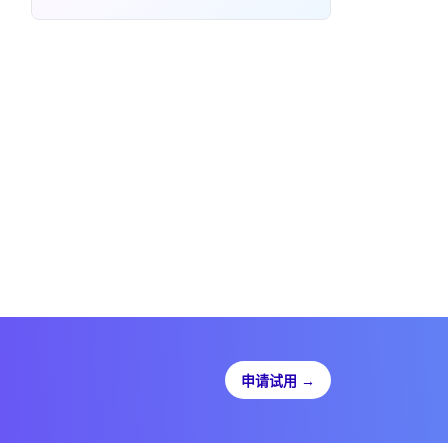
申请试用
→