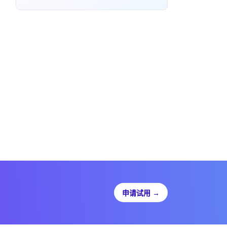
申请试用
→