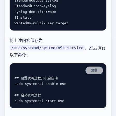
StandardOutput
=
syslog
StandardError
=
syslog
SyslogIdentifier
=
n9e
[Install]
WantedBy
=
multi-user.target
将上述内容保存为
，然后执行
/etc/systemd/system/n9e.service
以下命令：
复制
## 设置夜莺进程开机自启动
## 启动夜莺进程