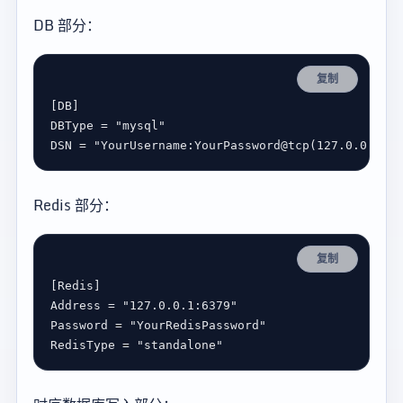
DB 部分：
复制
[
DB
DBType
 = 
"mysql"
DSN
 = 
"YourUsername:YourPassword@tcp(127.0.0.1:33
Redis 部分：
复制
[
Redis
Address
 = 
"127.0.0.1:6379"
Password
 = 
"YourRedisPassword"
RedisType
 = 
"standalone"