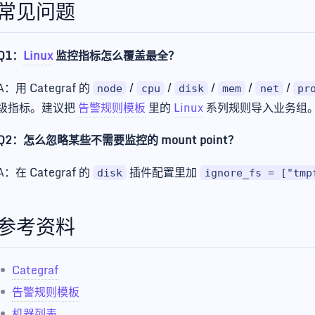
常见问题
Q1：
Linux
监控指标怎么覆盖最全？
A：用 Categraf 的
/
/
/
/
/
node
cpu
disk
mem
net
pr
级指标。建议把
告警规则模板
里的
Linux
系列规则导入业务组
Q2：怎么忽略某些不需要监控的 mount point？
A：在 Categraf 的
插件配置里加
disk
ignore_fs = ["tmp
参考资料
Categraf
告警规则模板
机器列表