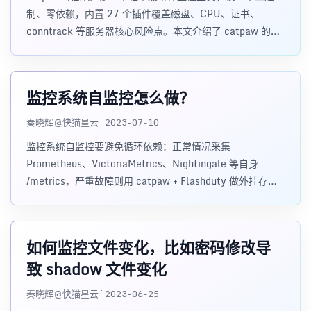
制、零依赖，内置 27 个插件覆盖磁盘、CPU、证书、
conntrack 等服务器核心风险点。本文介绍了 catpaw 的设
计理念、插件体系、快速上手方法，并探讨了为什么它是目
前最适合验证 AI 编程能力的开源项目之一——插件高度独
立、问题域明确、验收闭环极短，非常适合用 AI 写出属于
监控系统自监控怎么做？
你自己的监控插件。
秦晓辉@快猫星云 · 2023-07-10
监控系统自监控要避免循环依赖：正常情况采集
Prometheus、VictoriaMetrics、Nightingale 等自身
/metrics，严重故障则用 catpaw + Flashduty 做外挂存活
监控和独立告警兜底。
如何监控文件变化，比如密码修改导
致 shadow 文件变化
秦晓辉@快猫星云 · 2023-06-25