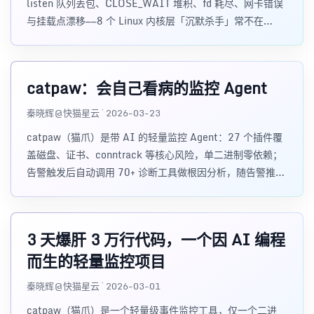
listen 队列丢包、CLOSE_WAIT 堆积、fd 耗尽、网卡错误
与挂载点漂移——8 个 Linux 内核层「沉默杀手」常不在
Grafana 上显现却能拖垮线上。本文结合 K8s 真实案例讲清
原理，并给出可落地的监控与自查思路（含 catpaw）。
catpaw：会自己看病的监控 Agent
秦晓辉@快猫星云 · 2026-03-23
catpaw（猫爪）是带 AI 的轻量监控 Agent：27 个插件覆
盖磁盘、证书、conntrack 等核心风险，单二进制零依赖；
告警触发后自动调用 70+ 诊断工具做根因分析，随告警推送
诊断报告；登录机器可用 catpaw chat 自然语言排障。适合
希望告警不止于现象、而能给出初步结论与处置建议的运维
团队。
3 天爆肝 3 万行代码，一个因 AI 编程
而生的轻量监控项目
秦晓辉@快猫星云 · 2026-03-01
catpaw（猫爪）是一个轻量级事件监控工具，仅一个二进