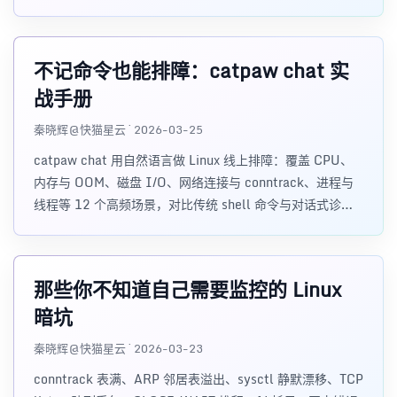
和 MCP 等角度降低监控失声与值班盲飞风险。
不记命令也能排障：catpaw chat 实
战手册
秦晓辉@快猫星云 · 2026-03-25
catpaw chat 用自然语言做 Linux 线上排障：覆盖 CPU、
内存与 OOM、磁盘 I/O、网络连接与 conntrack、进程与
线程等 12 个高频场景，对比传统 shell 命令与对话式诊
断，并说明 AI 背后调用的内置工具；亦可当作排障命令速
查表，适合 SRE 与运维工程师。
那些你不知道自己需要监控的 Linux
暗坑
秦晓辉@快猫星云 · 2026-03-23
conntrack 表满、ARP 邻居表溢出、sysctl 静默漂移、TCP