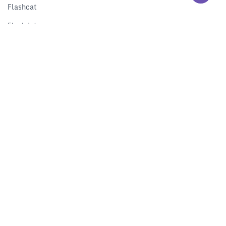
Flashcat
Flashduty
RUM
Nightingale
Categraf
资源
解决方案
产品对比
文档中心
下载中心
视频中心
开发者中心